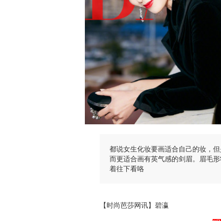
都说女生化妆要画适合自己的妆，但
而更适合画有英气感的剑眉。眉毛形
着往下看咯
【时尚芭莎网讯】碧瀛