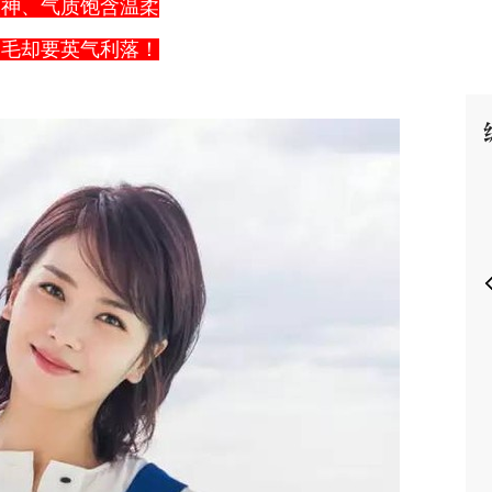
眼神、气质饱含温柔
眉毛却要英气利落！
P