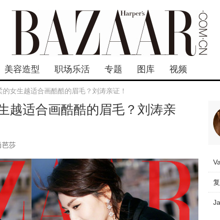
美容造型
职场乐活
专题
图库
视频
柔的女生越适合画酷酷的眉毛？刘涛亲证！
生越适合画酷酷的眉毛？刘涛亲
尚芭莎