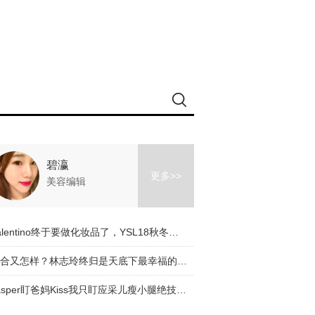
碧瀛
更多>>
美容编辑
Valentino终于要做化妆品了，YSL18秋冬眼影盘可以直接求婚！这一波预测比火箭少女还火！【美妆速报】
复合又怎样？林志玲终归是天底下最幸福的少女！长腿逆天到iPhone X都满屏！
Jasper盯爸妈Kiss我只盯应采儿瘦小腿绝技！原来小腿才是最显身材的部位！