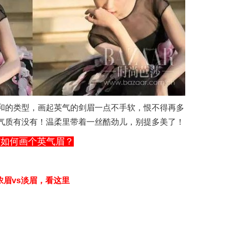
和的类型，画起英气的剑眉一点不手软，恨不得再多
气质有没有！温柔里带着一丝酷劲儿，别提多美了！
该如何画个英气眉？
浓眉vs淡眉，看这里