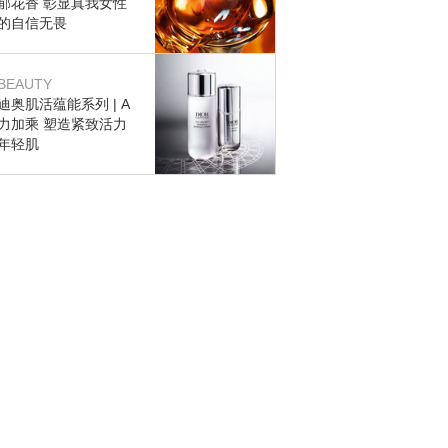
郁花香 彰显真我女性
的自信无畏
BEAUTY
迪奥肌活蕴能系列 | A
力加乘 塑造紧致活力
年轻肌