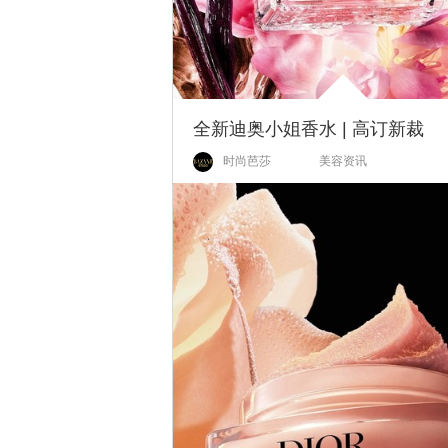
全新迪奥小姐香水 | 高订新裁
时尚芭莎
美容资讯