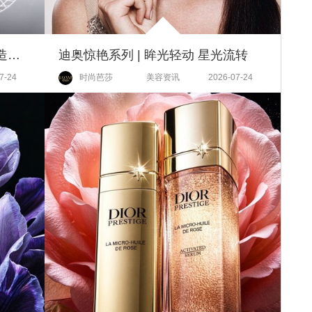
迪奥肌活蕴能系列 | A力加乘 塑造紧致活力年轻肌
迪奥惊艳系列 | 眸光轻动 星光流转
7-24
时尚芭莎
美容资讯
2026-07-24