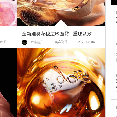
全新迪奥花秘逆转面霜 | 重现紧致饱满 肌肤10维匿龄
昨天
时尚芭莎
美容资讯
2026-08-04