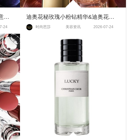
迪奥香氛世家典藏系列 | 先锋创意和精湛匠心重塑调香艺术
迪奥花秘玫瑰小粉钻精华&迪奥花秘精华喷雾 | 夏日充盈透亮攻略 焕现原生光采美肌
7-24
时尚芭莎
美容资讯
2026-07-24