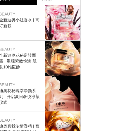
BEAUTY
全新迪奥小姐香水 | 高
订新裁
BEAUTY
全新迪奥花秘逆转面
霜 | 重现紧致饱满 肌
肤10维匿龄
BEAUTY
迪奥花秘瑰萃净颜系
列 | 开启夏日奢悦净颜
仪式
BEAUTY
迪奥真我浓情香精 | 馥