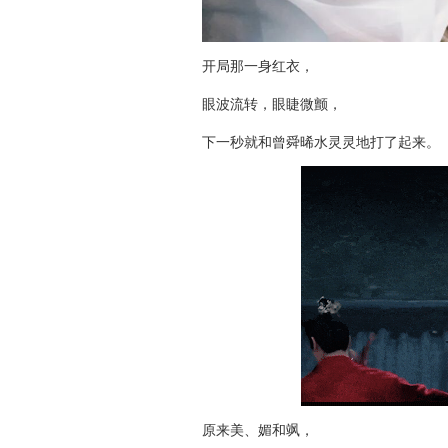
开局那一身红衣，
眼波流转，眼睫微颤，
下一秒就和曾舜晞水灵灵地打了起来。
原来美、媚和飒，