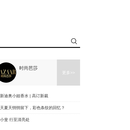
时尚芭莎
更多>>
新迪奥小姐香水 | 高订新裁
天夏天悄悄留下，彩色条纹的回忆？
小斐 行至清亮处