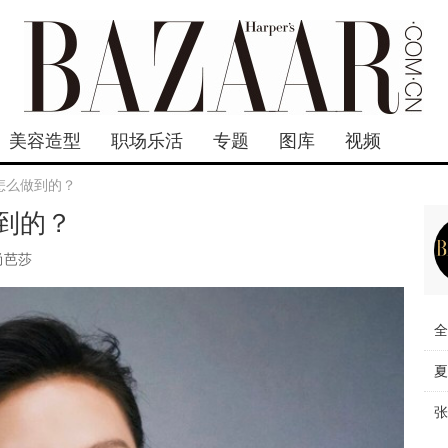
美容造型
职场乐活
专题
图库
视频
怎么做到的？
到的？
尚芭莎
全
夏
张