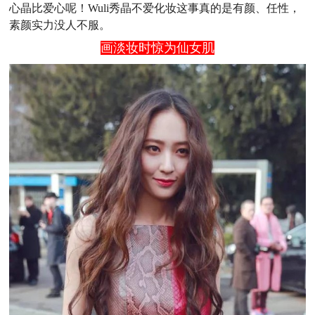
心晶比爱心呢！Wuli秀晶不爱化妆这事真的是有颜、任性，
素颜实力没人不服。
画淡妆时惊为仙女肌