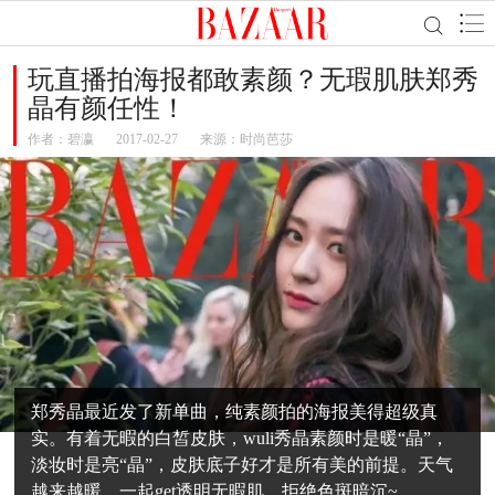
玩直播拍海报都敢素颜？无瑕肌肤郑秀
晶有颜任性！
作者：
碧瀛
2017-02-27
来源：时尚芭莎
郑秀晶最近发了新单曲，纯素颜拍的海报美得超级真
实。有着无暇的白皙皮肤，wuli秀晶素颜时是暖“晶”，
淡妆时是亮“晶”，皮肤底子好才是所有美的前提。天气
越来越暖，一起get透明无暇肌，拒绝色斑暗沉~