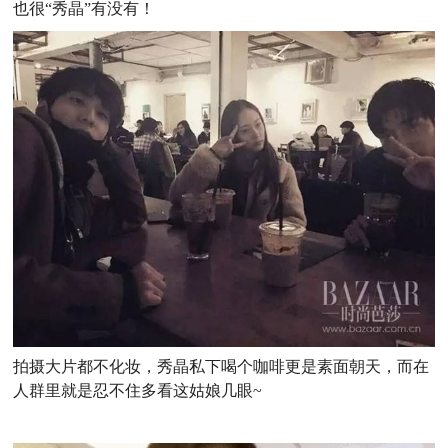
也很“秀晶”有没有！
拍摄大片都不化妆，秀晶私下喝个咖啡更是素面朝天，而在
人群里就是忍不住多看这姑娘几眼~