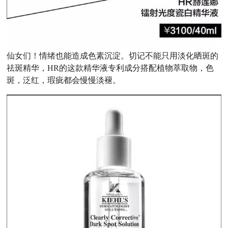
仙女们！情绪也能造成色素沉淀。切记不能只用淡化晒斑的
祛斑精华，HR的这款精华液专利成分搭配植物萃取物，色
斑，泛红，瑕疵都会慢慢淡褪。