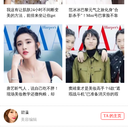
我这有让肌肤24小时不间断变
范冰冰巴黎元气之旅化身“合
美的方法，前排来坐让你get
影杀手”！Mini号巴掌脸不靠
这个美肤知识点！
眼镜遮，靠这按摩五步！
唐艺昕气人，说自己吃不胖！
窦靖童才是美妆高手？6款“遮
现场美妆教学还撒狗粮，却
瑕战斗机”已准备消灭你的瑕
夸“他”帅！
疵！
碧瀛
TA 的主页
美容编辑