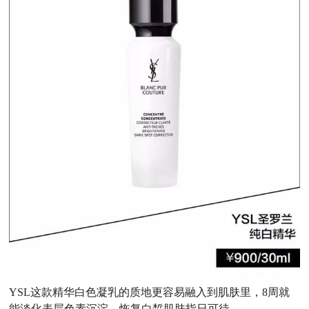
YSL这款精华白色凝乳的质地更容易融入到肌肤里，8周就
能淡化表层色素沉淀，恢复白皙肌肤指日可待。