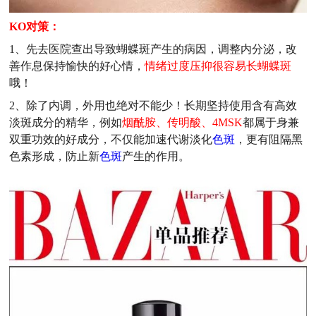
KO对策：
1、先去医院查出导致蝴蝶斑产生的病因，调整内分泌，改
善作息保持愉快的好心情，
情绪过度压抑很容易长蝴蝶斑
哦！
2、除了内调，外用也绝对不能少！长期坚持使用含有高效
淡斑成分的精华，例如
烟酰胺、传明酸、4MSK
都属于身兼
双重功效的好成分，不仅能加速代谢淡化
色斑
，更有阻隔黑
色素形成，防止新
色斑
产生的作用。