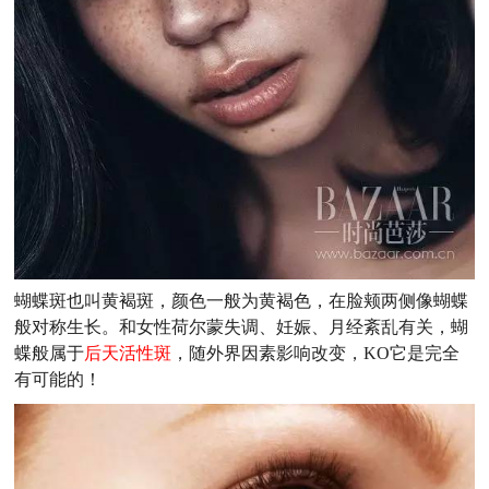
蝴蝶斑也叫黄褐斑，颜色一般为黄褐色，在脸颊两侧像蝴蝶
般对称生长。和女性荷尔蒙失调、妊娠、月经紊乱有关，蝴
蝶般属于
后天活性斑
，随外界因素影响改变，KO它是完全
有可能的！