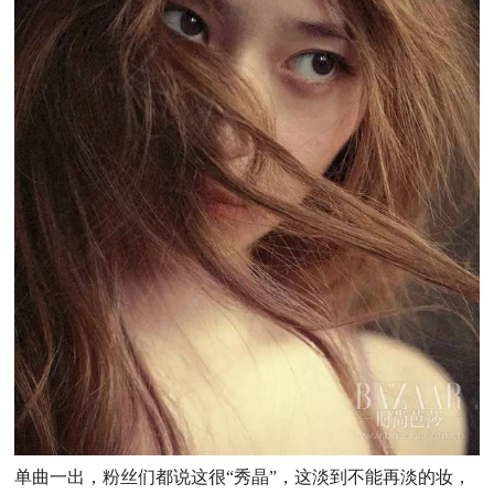
单曲一出，粉丝们都说这很“秀晶”，这淡到不能再淡的妆，