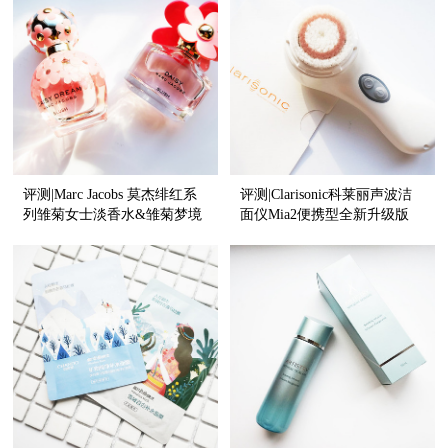
评测|Marc Jacobs 莫杰绯红系
评测|Clarisonic科莱丽声波洁
列雏菊女士淡香水&雏菊梦境
面仪Mia2便携型全新升级版
女士淡香水