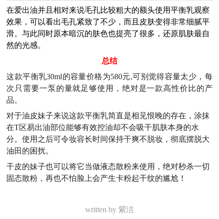
在爱出油并且相对来说毛孔比较粗大的额头使用平衡乳观察
效果，可以看出毛孔紧致了不少，而且皮肤变得非常细腻平
滑。与此同时原本暗沉的肤色也提亮了很多，还原肌肤最自
然的光感。
总结
这款平衡乳30ml的容量价格为580元,可别觉得容量太少，每
次只需要一泵的量就足够使用，绝对是一款高性价比的产
品。
对于油皮妹子来说这款平衡乳简直是相见恨晚的存在，
涂抹
在T区易出油部位能够有效控油却不会吸干肌肤本身的水
分。使用之后可令妆容长时间保持干爽不脱妆，彻底摆脱大
油田的困扰。
干皮的妹子也可以将它当做液态散粉来使用，绝对秒杀一切
固态散粉，再也不怕脸上会产生卡粉起干纹的尴尬！
written by 紫洁