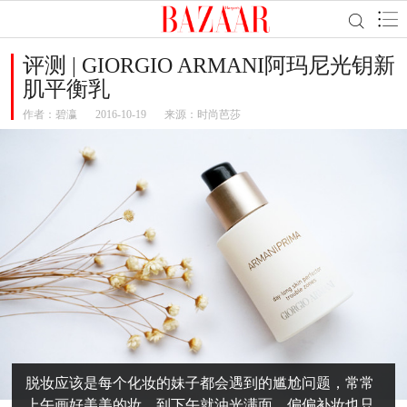
评测 | GIORGIO ARMANI阿玛尼光钥新
肌平衡乳
作者：
碧瀛
2016-10-19
来源：时尚芭莎
脱妆应该是每个化妆的妹子都会遇到的尴尬问题，常常
上午画好美美的妆，到下午就油光满面。偏偏补妆也只