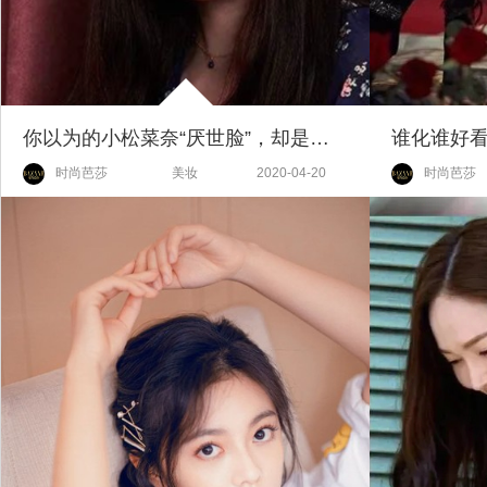
你以为的小松菜奈“厌世脸”，却是菅田将晖眼中的爱！
时尚芭莎
美妆
2020-04-20
时尚芭莎