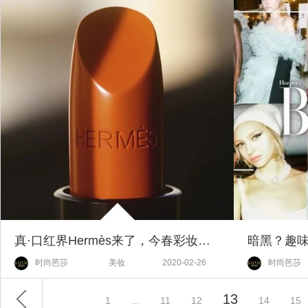
真·口红界Hermès来了，今春彩妆还有比它更能打的吗？
时尚芭莎
美妆
2020-02-26
时尚芭莎
13
1
...
11
12
14
15