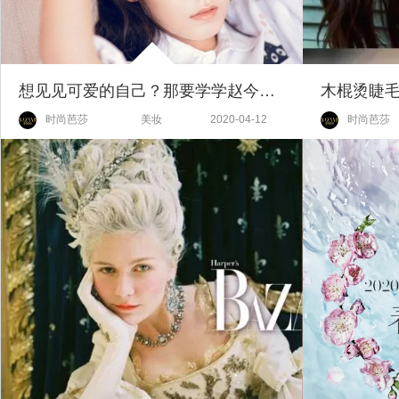
想见见可爱的自己？那要学学赵今麦，给妆容做做减法啦！
时尚芭莎
美妆
2020-04-12
时尚芭莎