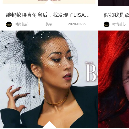
继蚂蚁腰直角肩后，我发现了LISA作为天选爱豆的另一大优势！
假如我是
时尚芭莎
美妆
2020-03-29
时尚芭莎