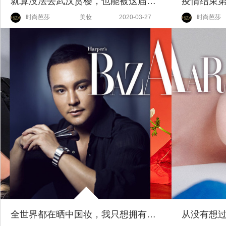
就算没法去武汉赏樱，也能被这届的樱花季限定美哭！
时尚芭莎
美妆
2020-03-27
时尚芭莎
全世界都在晒中国妆，我只想拥有美妆大佬们的双手！