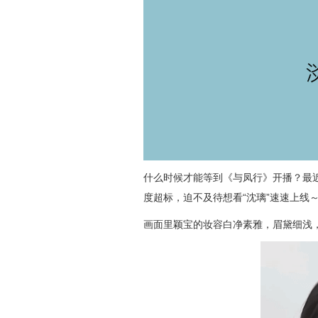
什么时候才能等到《与凤行》开播？最
度超标，迫不及待想看“沈璃”速速上线
画面里颖宝的妆容白净素雅，眉黛细浅