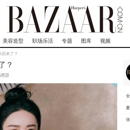
美容造型
职场乐活
专题
图库
视频
杀回来了？
了？
尚芭莎
全
夏
张