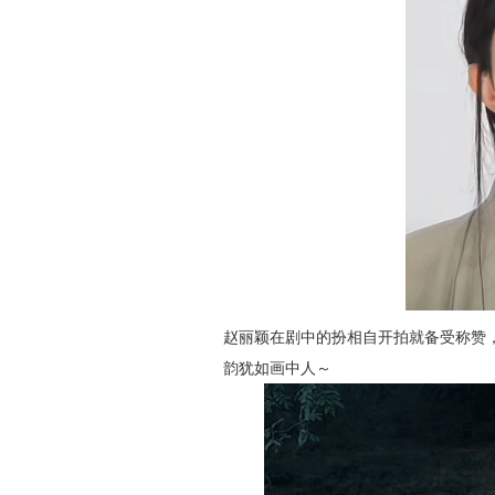
赵丽颖在剧中的扮相自开拍就备受称赞
韵犹如画中人～