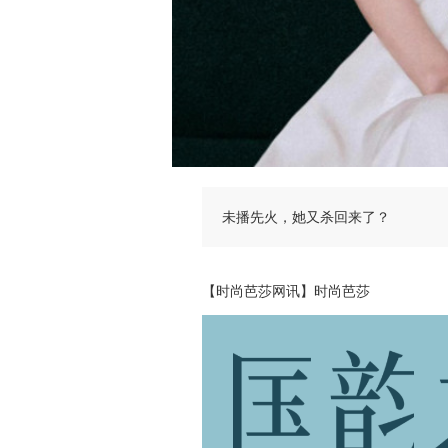
未播先火，她又杀回来了？
【时尚芭莎网讯】时尚芭莎