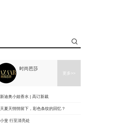
时尚芭莎
更多>>
新迪奥小姐香水 | 高订新裁
天夏天悄悄留下，彩色条纹的回忆？
小斐 行至清亮处