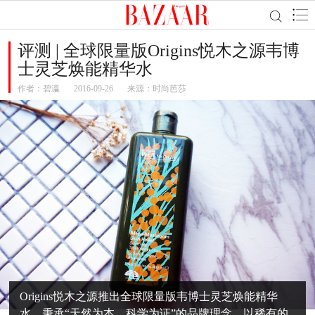
评测 | 全球限量版Origins悦木之源韦博
士灵芝焕能精华水
作者：
碧瀛
2016-09-26
来源：时尚芭莎
Origins悦木之源推出全球限量版韦博士灵芝焕能精华
水，秉承“天然为本，科学为证”的品牌理念，以稀有的