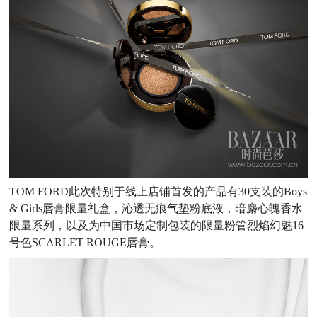
TOM FORD此次特别于线上店铺首发的产品有30支装的Boys
& Girls唇膏限量礼盒，沁透无痕气垫粉底液，暗麝心魄香水
限量系列，以及为中国市场定制包装的限量粉管烈焰幻魅16
号色SCARLET ROUGE唇膏。