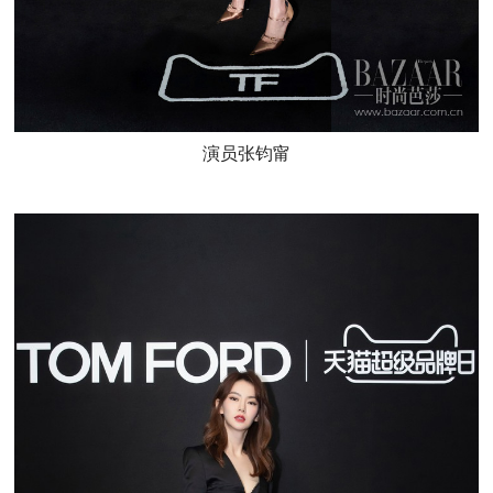
演员张钧甯