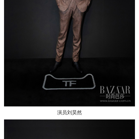
演员刘昊然