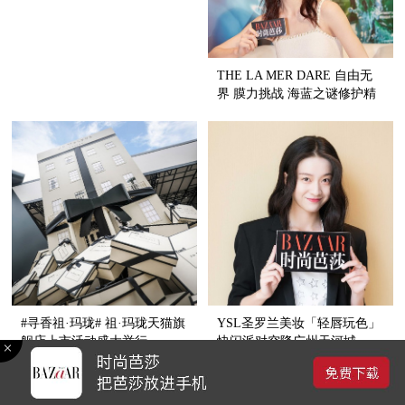
THE LA MER DARE 自由无
界 膜力挑战 海蓝之谜修护精
萃沁润面膜全新上市
#寻香祖·玛珑# 祖·玛珑天猫旗
YSL圣罗兰美妆「轻唇玩色」
舰店上市活动盛大举行
快闪派对空降广州天河城
时尚芭莎