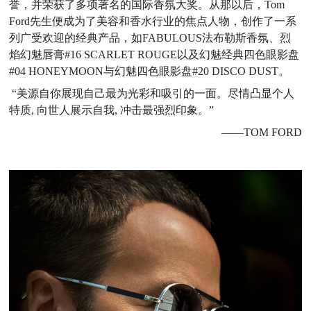
誉，并荣获了多项著名的国际香氛大奖。从那以后，Tom
Ford先生便成为了美容和香水行业的焦点人物，创作了一系
列广受欢迎的经典产品，如FABULOUS法布勒斯香氛、烈
焰幻魅唇膏#16 SCARLET ROUGE以及幻魅经典四色眼影盘
#04 HONEYMOON与幻魅四色眼影盘#20 DISCO DUST。
“美源自你展现自己最为光彩和吸引的一面。尽情凸显个人
特质, 向世人展示自我, 冲击最强烈印象。”
——TOM FORD