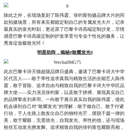
除此之外，在现场复刻了陈伟霆、张钧甯拍摄品牌大片的同
款拍摄场景，所有来宾都能定制自己的专属发光大片，记录
最真实的发光时刻，更还原了巴黎卡诗高端定制沙龙，尽情
感受巴黎卡诗高级定制的护发享受与专业个性化的服务，让
秀发绽放极致光环！
明星助阵，揭秘#敢耀发光#
此次巴黎卡诗天猫超级品牌日盛典，邀请了巴黎卡诗大中华
区代言人——敢于率性追求真我与精致生活的全能艺人陈伟
霆，敢于冒险、追求自由与精致自我的巴黎卡诗大中华区品
牌大使——实力演员张钧甯，以及敢于拼搏、展现真实自己
的品牌挚友刘承羽。一向敢于展示真实自我的陈伟霆，借此
机会谈到自己对“敢耀发光”的理解：敢于做自己、敢于付诸
行动，于人生路上散发出自己的独特光芒，摆脱千篇一律的
美，敢于耀眼，无需借光，自我发光。率性的他，还与现场
粉丝互动发光撩发舞。追求精致自我的张钧甯也耀眼亮相，