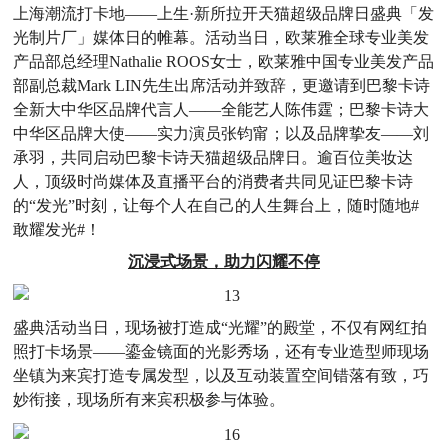
上海潮流打卡地——上生·新所拉开天猫超级品牌日盛典「发
光制片厂」媒体日的帷幕。活动当日，欧莱雅全球专业美发
产品部总经理Nathalie ROOS女士，欧莱雅中国专业美发产品
部副总裁Mark LIN先生出席活动并致辞，更邀请到巴黎卡诗
全新大中华区品牌代言人——全能艺人陈伟霆；巴黎卡诗大
中华区品牌大使——实力演员张钧甯；以及品牌挚友——刘
承羽，共同启动巴黎卡诗天猫超级品牌日。逾百位美妆达
人，顶级时尚媒体及直播平台的消费者共同见证巴黎卡诗
的“发光”时刻，让每个人在自己的人生舞台上，随时随地#
敢耀发光#！
沉浸式场景，助力闪耀不停
盛典活动当日，现场被打造成“光耀”的殿堂，不仅有网红拍
照打卡场景——鎏金镜面的光影秀场，还有专业造型师现场
坐镇为来宾打造专属发型，以及互动装置空间错落有致，巧
妙衔接，现场所有来宾积极参与体验。