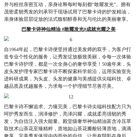
并与粉丝亲密互动，亲身诠释每时每刻都“敢耀发光”。拥有
茂密柔韧秀发的刘承羽于现场试用了巴黎卡诗的护发精油，
亲身体验层层绽放的法式馥郁醇香和无与伦比的美丽奢享。
巴黎卡诗神仙精油 #敢耀发光#成就光耀之美
自1964年起，巴黎卡诗便坚持通过美发师的双手，为客户打
造专业个性化的服务，让秀发绽放极致美丽，令每一次体验
巴黎卡诗护理，都是一次全身心的奢华享受！50逾年来，头
皮头发护理专家巴黎卡诗不断探索科学前沿，运用实验室先
进科研成果，为头皮、头发的健康与美感提供尖端科技、卓
越品质及优越服务，力求每一个护理细节尽善尽美。
巴黎卡诗不懈追求、力臻完美，巴黎卡诗尖端科技配方只为
呵护秀发而生，润泽修护，亮泽闪耀，成就柔亮强韧的秀
发，为自信注入强大能量。殿堂级奢华神仙精油富含冷压萃
取技术山茶花至臻精粹，质地如山茶花瓣般轻薄质地，滴滴
奢享，完美秀发体现由内而外的自信，让所有阴影在身后，