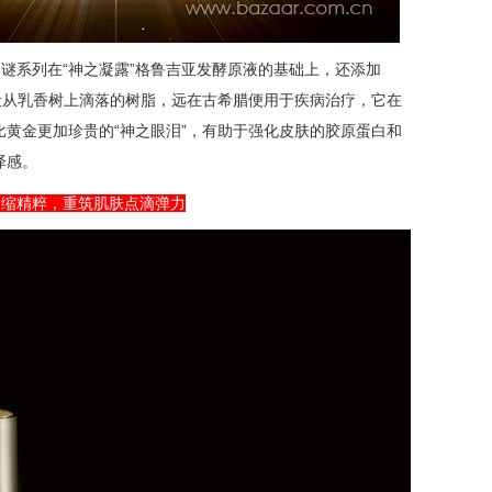
臻源之谜系列在“神之凝露”格鲁吉亚发酵原液的基础上，还添加
般从乳香树上滴落的树脂，远在古希腊便用于疾病治疗，它在
黄金更加珍贵的“神之眼泪”，有助于强化皮肤的胶原蛋白和
泽感。
浓缩精粹，重筑肌肤点滴弹力