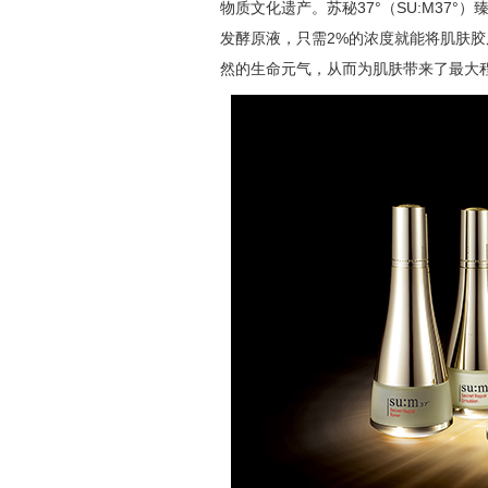
物质文化遗产。苏秘
37°
（SU:M
37°
）臻
发酵原液，只需2%的浓度就能将肌肤胶
然的生命元气，从而为肌肤带来了最大程