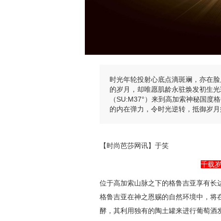
时光年轮投射心底点滴斑斓，亦在脸
的岁月，却唯愿肌龄永驻焕发初生光
（SU:M37°）来到高加索神秘国
的内在弹力，令时光逆转，抵御岁月
【时尚芭莎网讯】于笑
千载
位于高加索山脉之下的格鲁吉亚享有长达
格鲁吉亚在神之恩赐的自然环境中，将
酵，其利用独有的陶土罐来进行葡萄酒发