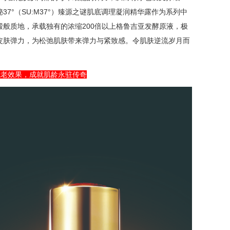
秘
37°
（SU:M
37°
）臻源之谜肌底调理凝润精华露作为系列中
般质地，承载独有的浓缩200倍以上格鲁吉亚发酵原液，极
皮肤弹力，为松弛肌肤带来弹力与紧致感。令肌肤逆流岁月而
抗老效果，成就肌龄永驻传奇