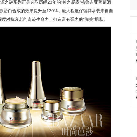
源之谜系列正是选取历经23年的“神之凝露”格鲁吉亚葡萄酒
原蛋白合成的效果提升至120%，最大程度保留其承载来自自
度对抗衰老的奇迹生命力，打造富有弹力的“弹簧”肌肤。