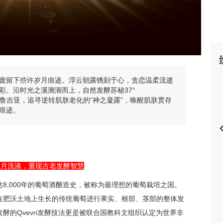
P
庞留下些许岁月痕迹。浮云朝露镌刻于心，贪恋温柔流逝
彩。沿时光之溪溯洄而上，自然发酵苏秘37°
度格鲁吉亚，追寻逆转肌肤老化的“神之凝露”，唤醒肌肤贯存
痕迹。
岁月洗涤，重现古老发酵智慧
8,000年的葡萄酒酿造史，被称为最理想的葡萄栽培之国。
在肥沃土地上生长的传统葡萄进行果实、根部、茎部的整体发
酵的Qvevri发酵技法更是被联合国教科文组织认定为世界非