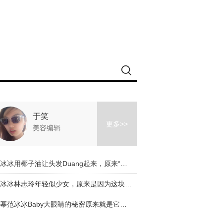
于笑
更多>>
美容编辑
范冰冰用椰子油让头发Duang起来，原来“白鼠冰”是如此接地气！
李冰冰林志玲年轻似少女，原来是因为这块脂肪长对了地方！
杨幂范冰冰Baby大眼睛的秘密原来就是它？搞得我好想每天都试一遍啊！