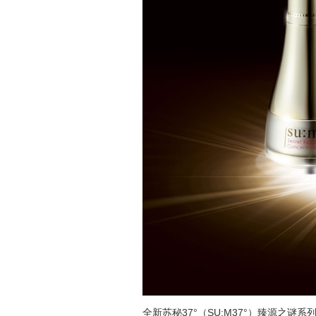
全新苏秘
37°
（SU:M
37°
）臻源之谜系