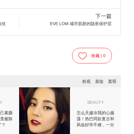
下一篇
你仗
EVE LOM 城市肌肤的隐形保护层
收藏 |
0
粉底
底妆
遮瑕
Y
BEAUTY
己素颜
怎么天越冷我的心越
竟被陈
荡！热巴同款复古和
”？
风妆好学不难，一分
钟迷倒众生！