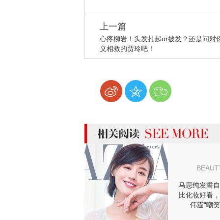
上一篇
心疼柳岩！头发扎起or披发？还是问对
义相救的贾玲吧！
more 相关阅读
BEAUT
马思纯发誓自
比化妆好看，
伟霆“嘲笑