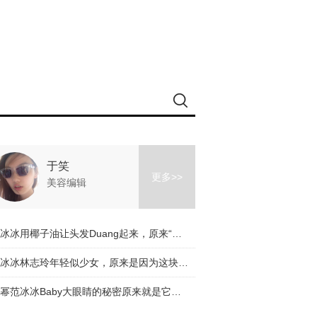
于笑
更多>>
美容编辑
范冰冰用椰子油让头发Duang起来，原来“白鼠冰”是如此接地气！
李冰冰林志玲年轻似少女，原来是因为这块脂肪长对了地方！
杨幂范冰冰Baby大眼睛的秘密原来就是它？搞得我好想每天都试一遍啊！