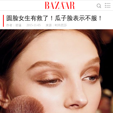
圆脸女生有救了！瓜子脸表示不服！
作者：
碧瀛
2015-11-05
来源：时尚芭莎