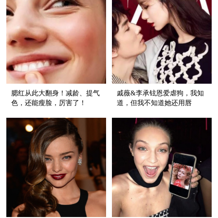
腮红从此大翻身！减龄、提气
戚薇&李承铉恩爱虐狗，我知
色，还能瘦脸，厉害了！
道，但我不知道她还用唇
色"告白"！