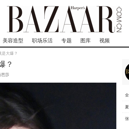
美容造型
职场乐活
专题
图库
视频
就是大爆？
爆？
尚芭莎
全
夏
张