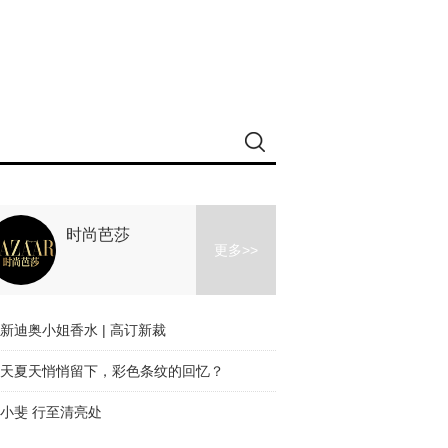
时尚芭莎
更多>>
新迪奥小姐香水 | 高订新裁
天夏天悄悄留下，彩色条纹的回忆？
小斐 行至清亮处