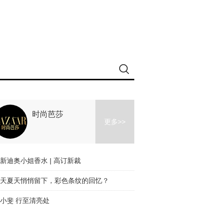
时尚芭莎
更多>>
新迪奥小姐香水 | 高订新裁
天夏天悄悄留下，彩色条纹的回忆？
小斐 行至清亮处