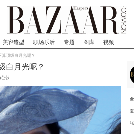
美容造型
职场乐活
专题
图库
视频
不算顶级白月光呢？
级白月光呢？
尚芭莎
全
夏
张