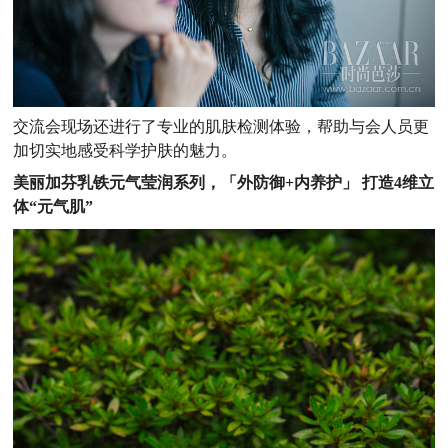
交流会现场还进行了专业的肌肤检测体验，帮助与会人员更
加切实地感受科学护肤的魅力。
美丽加芬乳铁元气莹润系列，
「外防御
+
内养护」
打造
4
维立
体
“
元气肌
”