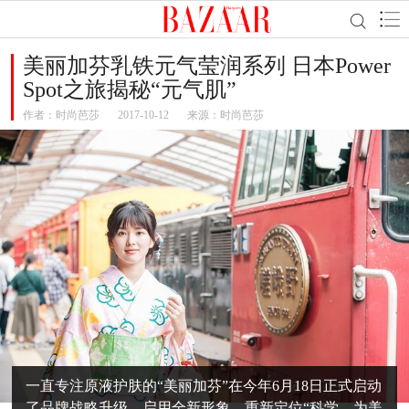
美丽加芬乳铁元气莹润系列 日本Power
Spot之旅揭秘“元气肌”
作者：
时尚芭莎
2017-10-12
来源：时尚芭莎
一直专注原液护肤的“美丽加芬”在今年6月18日正式启动
了品牌战略升级，启用全新形象，重新定位“科学，为美