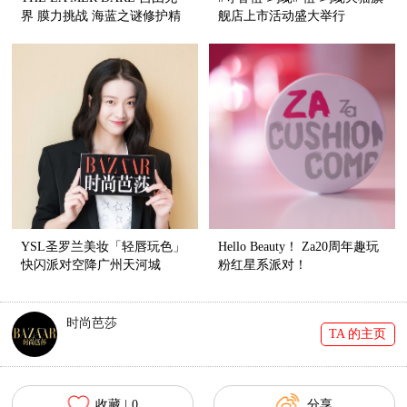
界 膜力挑战 海蓝之谜修护精
舰店上市活动盛大举行
萃沁润面膜全新上市
YSL圣罗兰美妆「轻唇玩色」
Hello Beauty！ Za20周年趣玩
快闪派对空降广州天河城
粉红星系派对！
时尚芭莎
TA 的主页
收藏 |
0
分享