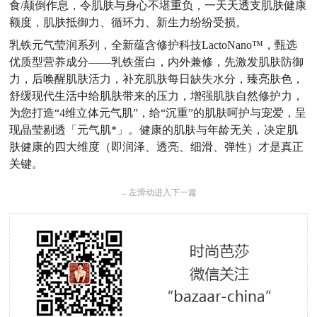
食/颠倒作息，令肌肤与身心不堪重负，一天天透支肌肤健康
额度，肌肤抵御力、循环力、新生力纷纷受损。
乳铁元气莹润系列，全新蕴含修护科技LactoNano™，甄选
优质型营养成分——乳铁蛋白，内外兼修，先激发肌肤防御
力，后唤醒肌肤活力，补充肌肤每日缺失水分，臻亮肤色，
舒缓现代生活中给肌肤带来的压力，增强肌肤自然修护力，
为您打造“4维立体元气肌”，给“沉重”的肌肤呵护与宠爱，呈
现晶莹剔透「元气肌*」。健康的肌肤与年龄无关，决定肌
肤健康的四大维度（即润泽、透亮、细滑、弹性）才是真正
关键。
←
左滑动进入下一篇