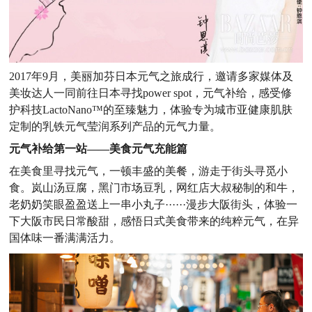
2017年9月，美丽加芬日本元气之旅成行，邀请多家媒体及
美妆达人一同前往日本寻找power spot，元气补给，感受修
护科技LactoNano™的至臻魅力，体验专为城市亚健康肌肤
定制的乳铁元气莹润系列产品的元气力量。
元气补给第一站
——
美食元气充能篇
在美食里寻找元气，一顿丰盛的美餐，游走于街头寻觅小
食。岚山汤豆腐，黑门市场豆乳，网红店大叔秘制的和牛，
老奶奶笑眼盈盈送上一串小丸子······漫步大阪街头，体验一
下大阪市民日常酸甜，感悟日式美食带来的纯粹元气，在异
国体味一番满满活力。