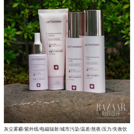
灰尘雾霾/紫外线/电磁辐射/城市污染/温差/熬夜/压力/失衡饮