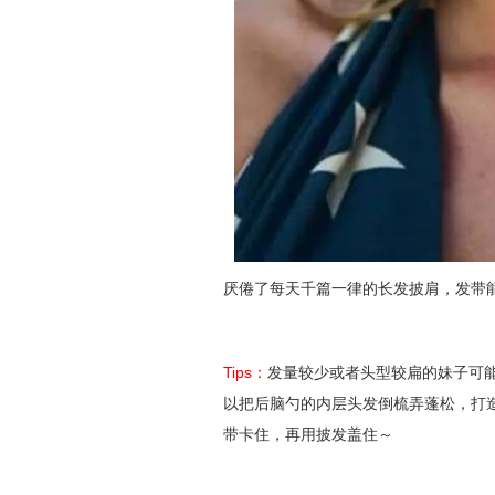
厌倦了每天千篇一律的长发披肩，发带
Tips：
发量较少或者头型较扁的妹子可
以把后脑勺的内层头发倒梳弄蓬松，打
带卡住，再用披发盖住～