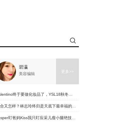
碧瀛
更多>>
美容编辑
Valentino终于要做化妆品了，YSL18秋冬眼影盘可以直接求婚！这一波预测比火箭少女还火！【美妆速报】
复合又怎样？林志玲终归是天底下最幸福的少女！长腿逆天到iPhone X都满屏！
Jasper盯爸妈Kiss我只盯应采儿瘦小腿绝技！原来小腿才是最显身材的部位！