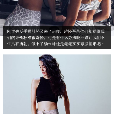
刚过去反手摸肚脐又来了a4腰。难怪歪果仁们都觉得我
们的评价标准很奇怪。可是有什么办法呢～谁让我们不
生活在唐朝。做不了杨玉环还是老老实实减脂塑形吧～