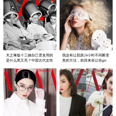
关之琳版十三姨自己烫发用的
我这有让肌肤24小时不间断变
是什么黑又亮？中国古代女性
美的方法，前排来坐让你get
对卷发的狂热深入骨髓，真
这个美肤知识点！
潮！