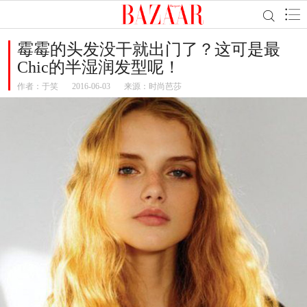
霉霉的头发没干就出门了？这可是最
Chic的半湿润发型呢！
作者：
于笑
2016-06-03
来源：时尚芭莎