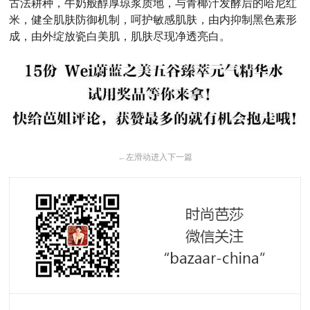
古法耕种，牛奶般醇厚琼浆质地，与青椰汁发酵后的哈尼红
米，健全肌肤防御机制，呵护敏感肌肤，由内抑制黑色素形
成，由外绽放瓷白美肌，肌肤尽现净透亮白。
←
左滑动进入下一篇