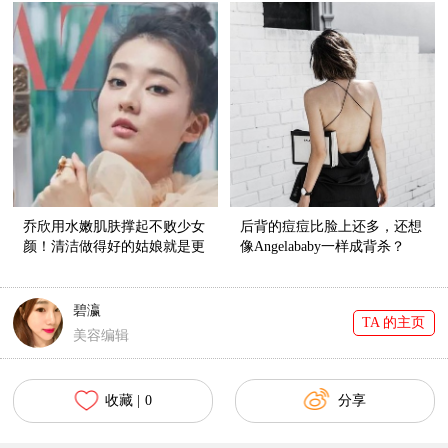
乔欣用水嫩肌肤撑起不败少女
后背的痘痘比脸上还多，还想
颜！清洁做得好的姑娘就是更
像Angelababy一样成背杀？
显青春无敌！
碧瀛
TA 的主页
美容编辑
收藏 |
0
分享