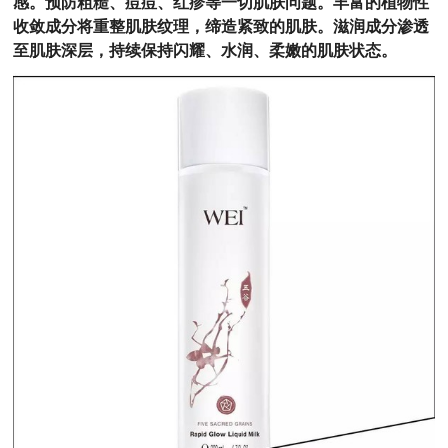
感。预防粗糙、痘痘、红疹等一切肌肤问题。丰富的植物性
收敛成分将重整肌肤纹理，缔造紧致的肌肤。滋润成分渗透
至肌肤深层，持续保持闪耀、水润、柔嫩的肌肤状态。