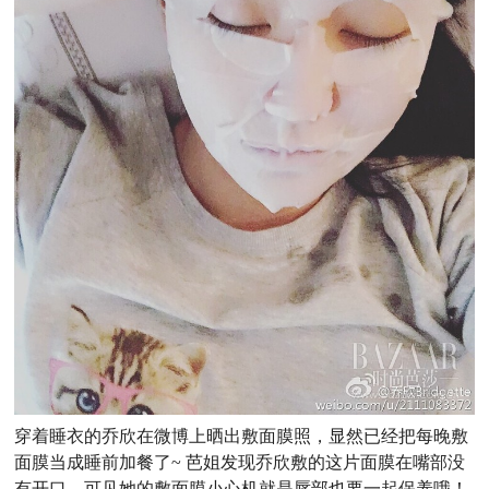
穿着睡衣的
乔欣在微博上晒出敷面膜照，显然已经把每晚敷
面膜当成睡前加餐了~ 芭姐发现乔欣敷的这片面膜在嘴部没
有开口，可见她的
敷面膜小心机
就是唇部也要一起保养哦！