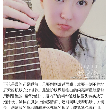
不论是晨间还是睡前，只要刚刚敷过面膜，就要一刻不停地
赶紧给肌肤充分滋养。最近护肤界新推出的闪亮新星就是好
用到冒泡的
“
精华
泡沫”
，瓶内部的精华通过按压头转换成了
泡沫状，涂抹在肌肤上触感清凉，还能同时按摩肌肤，关键
是，泡沫状的质地随着液化气体的挥发，能紧紧包裹住肌