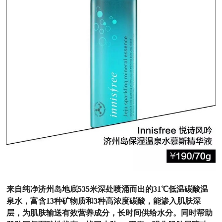
来自纯净济州岛地底535米深处喷涌而出的31℃低温碳酸温
泉水，富含13种矿物质和3种高浓度碳酸，能渗入肌肤深
层，为肌肤输送有效营养成分，长时间供给水分。同时帮助