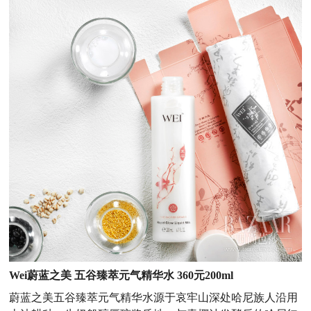
Wei蔚蓝之美 五谷臻萃元气精华水 360元200ml
蔚蓝之美五谷臻萃元气精华水源于哀牢山深处哈尼族人沿用