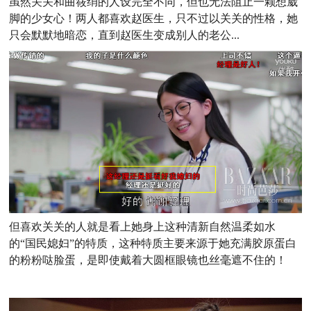
虽然关关和曲筱绡的人设完全不同，但也无法阻止一颗想崴
脚的少女心！两人都喜欢赵医生，只不过以关关的性格，她
只会默默地暗恋，直到赵医生变成别人的老公...
但喜欢关关的人就是看上她身上这种清新自然温柔如水
的“国民媳妇”的特质，这种特质主要来源于她充满胶原蛋白
的粉粉哒脸蛋，是
即使戴着大圆框眼镜也丝毫遮不住的！