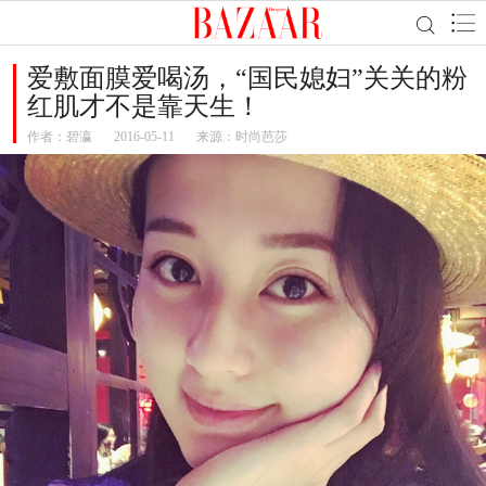
爱敷面膜爱喝汤，“国民媳妇”关关的粉
红肌才不是靠天生！
作者：
碧瀛
2016-05-11
来源：时尚芭莎