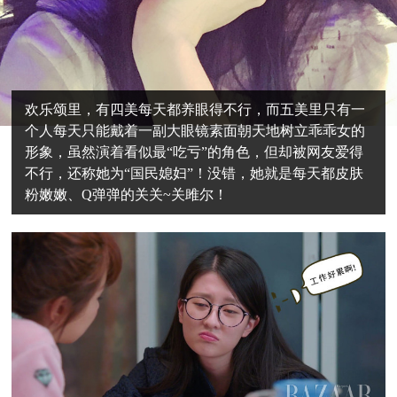
欢乐颂里，有四美每天都养眼得不行，而五美里只有一
个人每天只能戴着一副大眼镜素面朝天地树立乖乖女的
形象，虽然演着看似最“吃亏”的角色，但却被网友爱得
不行，还称她为“国民媳妇”！没错，她就是每天都皮肤
粉嫩嫩、Q弹弹的关关~关雎尔！