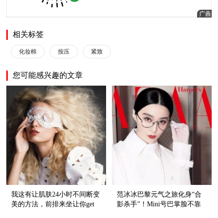
相关标签
化妆棉
按压
紧致
您可能感兴趣的文章
我这有让肌肤24小时不间断变
范冰冰巴黎元气之旅化身“合
美的方法，前排来坐让你get
影杀手”！Mini号巴掌脸不靠
这个美肤知识点！
眼镜遮，靠这按摩五步！