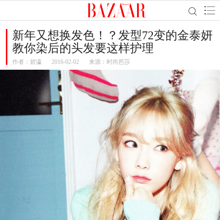
新年又想换发色！？发型72变的金泰妍
教你染后的头发要这样护理
作者：
碧瀛
2016-02-02
来源：时尚芭莎