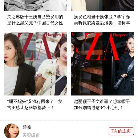
关之琳版十三姨自己烫发用的
换发色相当于换张脸？李宇春
是什么黑又亮？中国古代女性
吴昕昆凌染发后爆美，堪称年
对卷发的狂热深入骨髓，真
度最in发色！
潮！
"睡不醒头"又流行回来了！复
赵丽颖王子文谁赢？想靠帽子
古美感让赵丽颖都爱上！
加分别错过这3个小心机！
碧瀛
TA 的主页
美容编辑