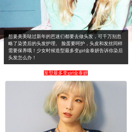
想要美美哒过新年的芭迷们都要去做头发，可千万别忽
略了染烫后的头发护理。 脸蛋要呵护，头皮和发丝同样
需要保养哦！少女时候造型最多变girl金泰妍告诉你染后
头发怎么办！
发型最多变girl金泰妍