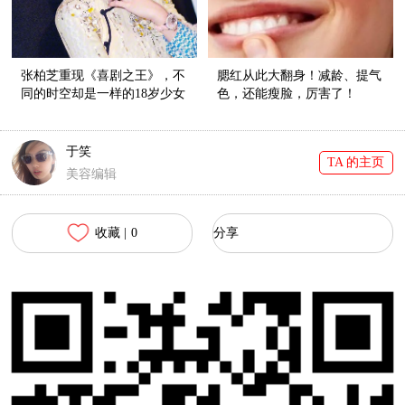
张柏芝重现《喜剧之王》，不
腮红从此大翻身！减龄、提气
同的时空却是一样的18岁少女
色，还能瘦脸，厉害了！
肌！
于笑
TA 的主页
美容编辑
收藏 |
0
分享