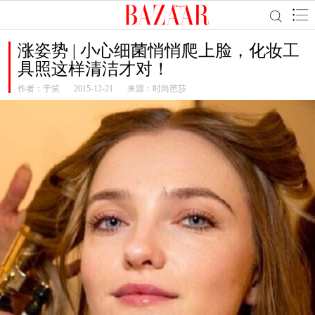
涨姿势 | 小心细菌悄悄爬上脸，化妆工
具照这样清洁才对！
作者：
于笑
2015-12-21
来源：时尚芭莎