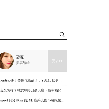
碧瀛
更多>>
美容编辑
Valentino终于要做化妆品了，YSL18秋冬眼影盘可以直接求婚！这一波预测比火箭少女还火！【美妆速报】
复合又怎样？林志玲终归是天底下最幸福的少女！长腿逆天到iPhone X都满屏！
Jasper盯爸妈Kiss我只盯应采儿瘦小腿绝技！原来小腿才是最显身材的部位！