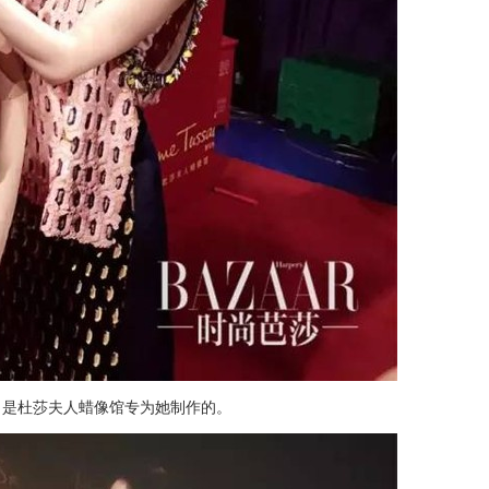
，是杜莎夫人蜡像馆专为她制作的。