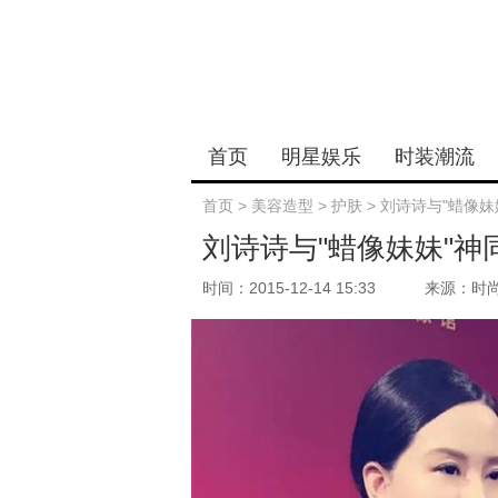
首页
明星娱乐
时装潮流
首页
>
美容造型
>
护肤
>
刘诗诗与"蜡像妹
刘诗诗与"蜡像妹妹"
时间：2015-12-14 15:33
来源：时