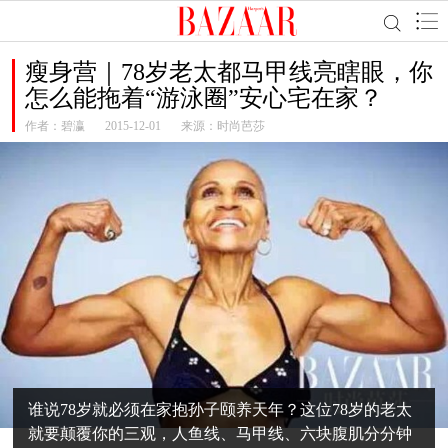
瘦身营｜78岁老太都马甲线亮瞎眼，你
怎么能拖着“游泳圈”安心宅在家？
作者：
碧瀛
2015-12-01
来源：时尚芭莎
谁说78岁就必须在家抱孙子颐养天年？这位78岁的老太
就要颠覆你的三观，人鱼线、马甲线、六块腹肌分分钟