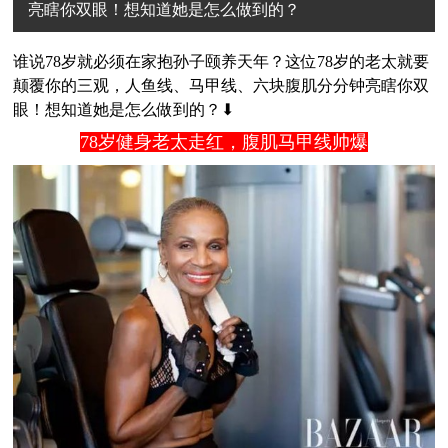
亮瞎你双眼！想知道她是怎么做到的？
谁说78岁就必须在家抱孙子颐养天年？这位78岁的老太就要
颠覆你的三观，人鱼线、马甲线、六块腹肌分分钟亮瞎你双
眼！想知道她是怎么做到的？⬇
78岁健身老太走红，腹肌马甲线帅爆