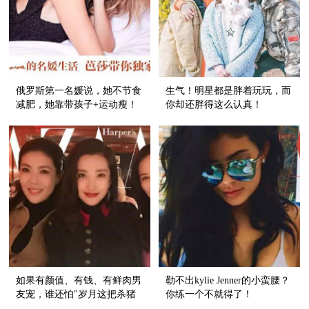
俄罗斯第一名媛说，她不节食
生气！明星都是胖着玩玩，而
减肥，她靠带孩子+运动瘦！
你却还胖得这么认真！
如果有颜值、有钱、有鲜肉男
勒不出kylie Jenner的小蛮腰？
友宠，谁还怕"岁月这把杀猪
你练一个不就得了！
刀"啊！