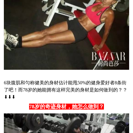
6块腹肌和匀称健美的身材估计能甩50%的健身爱好者8条街
了吧！
而78岁的她能拥有这样完美的身材是如何做到的？？
⬇⬇⬇
78岁的奇迹身材，她怎么做到？