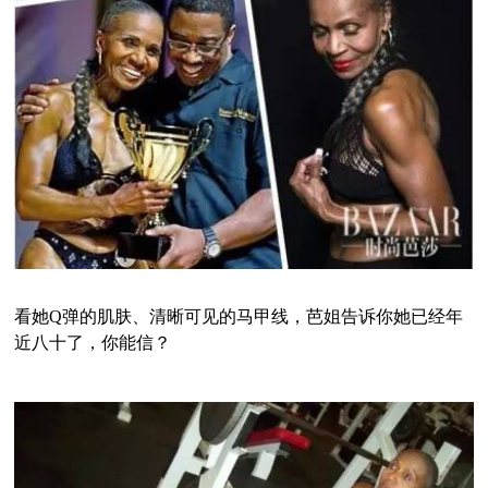
看她Q弹的肌肤、清晰可见的马甲线，芭姐告诉你她已经年
近八十了，你能信？