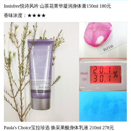
Innisfree悦诗风吟
山茶花菁华凝润身体膏150ml 180元
香味
浓度
：
★★★★
Paula's Choice宝拉珍选
焕采果酸身体乳液 210ml 278元