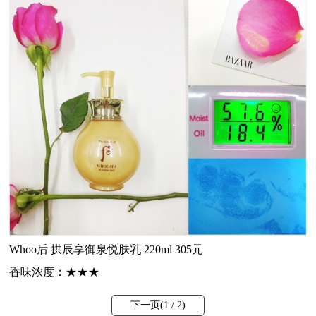
Whoo
后 拱辰享御泉悦肤乳 220ml 305元
香味浓度：
★★★
下一页(
1
/ 2)