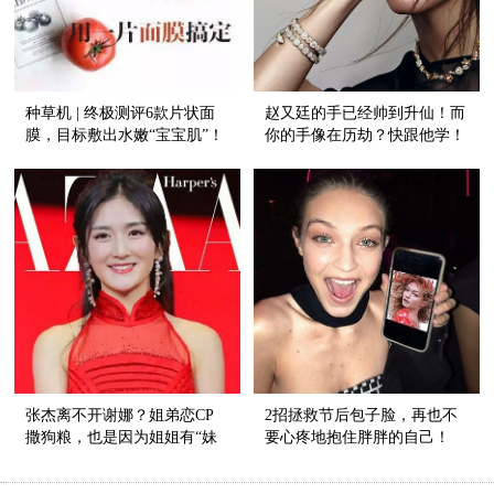
种草机 | 终极测评6款片状面
赵又廷的手已经帅到升仙！而
膜，目标敷出水嫩“宝宝肌”！
你的手像在历劫？快跟他学！
张杰离不开谢娜？姐弟恋CP
2招拯救节后包子脸，再也不
撒狗粮，也是因为姐姐有“妹
要心疼地抱住胖胖的自己！
妹肌”！