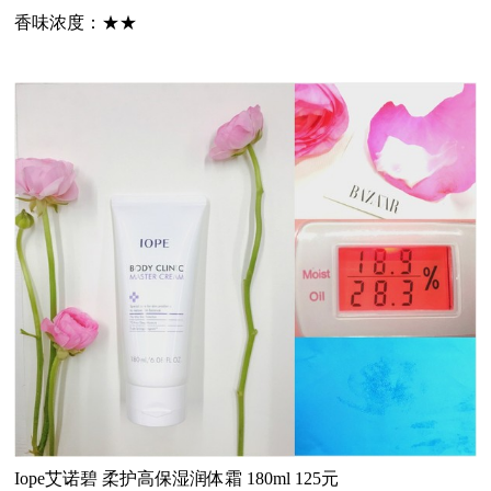
香味
浓度
：
★★
Iope艾诺碧
柔护高保湿润体霜 180ml 125元