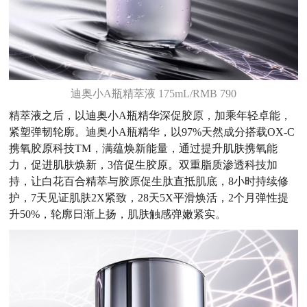
迪奥小A瓶精萃液 175mL/RMB 790
精萃液之后，以迪奥小A瓶精华深促胶原，加乘年轻卓能，
紧塑弹韧轮廓。迪奥小A瓶精华，以97%天然成分搭载OX-C
携氧胶原科技
TM
，满蕴焕新能量，通过提升肌肤携氧能
力，促进肌肤焕新，3倍促生胶原。双重脂质渗透科技加
持，让白花百合精萃与胶原促生肽直抵肌底，8小时持续修
护，7天见证肌肤2X紧致，28天5X平滑焕活，2个月弹性提
升50%，轮廓日渐上扬，肌肤触感弹嫩紧实。