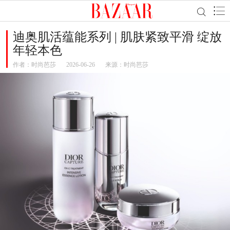
迪奥肌活蕴能系列 | 肌肤紧致平滑 绽放
年轻本色
作者：
时尚芭莎
2026-06-26
来源：时尚芭莎