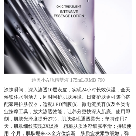
迪奥小A瓶精萃液 175mL/RMB 790
涂抹瞬间，深入渗透10层表皮，实现24小时长效保湿，全天
候锁住水润活力，同时呵护肌肤屏障。日常护肤更可随心搭
配家用护肤仪器，适配LED面膜仪、微电流美容仪及各类专
业按摩工具，放大渗透效能，让养分更快深入肌底。使用即
刻，肌肤光泽度提升27%，肌肤焕现通透柔光；坚持使用7
天，肌肤细纹实现2X淡褪，粗糙肤质逐渐细腻平滑；持续使
用1个月，肌肤迎来3X全方位焕新，肤质愈发紧致细嫩，弹