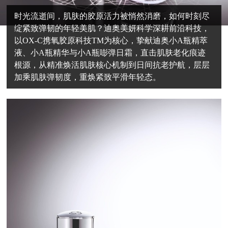
时光流逝间，肌肤的胶原活力被悄然消磨，如何时刻尽
绽紧致弹韧的年轻美肌？迪奥美妍科学深耕前沿科技，
以OX-C携氧胶原科技TM为核心，挚献迪奥小A瓶精萃
液、小A瓶精华与小A瓶嘭弹日霜，直击肌肤老化痕迹
根源，从精准焕活肌肤核心机制到日间抗老护航，层层
加乘肌肤弹韧度，重焕紧致平滑年轻态。