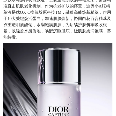
准直击肌肤老化机制。作为抗老护肤的序章，迪奥小A瓶精
萃液搭载OX-C携氧胶原科技
TM
，融蕴高能焕新精萃，作用
于10大关键焕活蛋白，加速肌肤焕新，协同白花百合精萃及
双重透明质酸钠，水润饱满肌肤，为后续护肤筑牢吸收根
基，以轻盈水感质地，唤醒沉睡肌底，让肌肤柔润饱满，蓄
能待发。