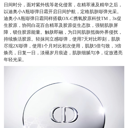
日间时分，面对紫外线等老化侵害，在精萃液及精华之后，
以迪奥小A瓶嘭弹日霜开启日间护航，定格肌肤嘭弹光采。
迪奥小A瓶嘭弹日霜同样搭载OX-C携氧胶原科技
TM
，3x促
生胶原，协同白花百合精萃及胶原促生态肽，强韧肌肤屏
障，锁住胶原能量。触肤即融，为日间肌肤抵御外界侵扰，
持续焕活胶原。轻抹间立感嘭弹，使用7天对比即刻，肌肤
尽现2X嘭弹，使用1个月对比初次使用，肌肤5倍匀致，3倍
焕亮，日复一日，淡褪岁月痕迹，肌肤细腻匀净，绽放透亮
年轻光采。