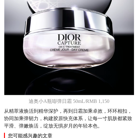
迪奥小A瓶嘭弹日霜 50mL/RMB 1,150
从精萃液焕活到精华深护，再到日霜加乘卓效，环环相扣，
协同加乘弹韧力，构建胶原快充体系，让每一寸肌肤都紧致
平滑、弹嫩焕活，绽放无惧岁月的年轻本色。
您可能感兴趣的文章