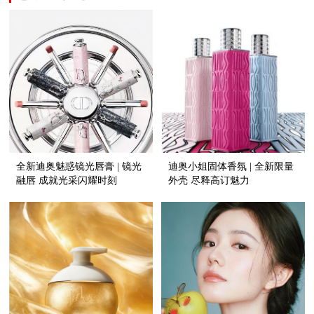
全新迪奥魅惑镜光唇膏 | 镜光
迪奥小姐固体香氛 | 全新限量
融唇 成就光采闪耀时刻
外壳 尽释高订魅力