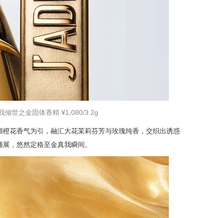
倾世之金固体香精 ¥1,080/3.2g
媚橙花香气为引，融汇大花茉莉芬芳与玫瑰纯香，交织出诱惑
铺展，悠然定格至金真我瞬间。