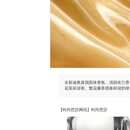
全新迪奥真我固体香氛，清甜依兰香
花茉莉谐香。繁花馨香谱奏和谐韵律
【时尚芭莎网讯】时尚芭莎