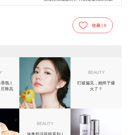
收藏 |
0
Y
BEAUTY
香氛 |
打破偏见，她终于爆
 尽释高
火了？
BEAUTY
迪奥肌活蕴能系列 |