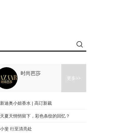
时尚芭莎
更多>>
新迪奥小姐香水 | 高订新裁
天夏天悄悄留下，彩色条纹的回忆？
小斐 行至清亮处