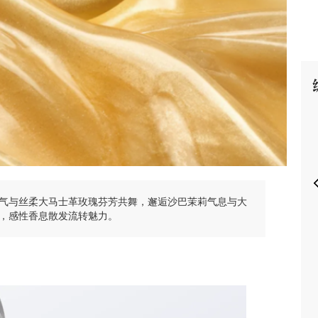
P
气与丝柔大马士革玫瑰芬芳共舞，邂逅沙巴茉莉气息与大
，感性香息散发流转魅力。