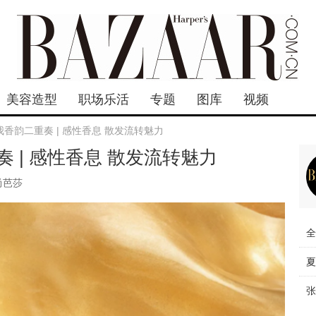
美容造型
职场乐活
专题
图库
视频
香韵二重奏 | 感性香息 散发流转魅力
 | 感性香息 散发流转魅力
尚芭莎
全
夏
张