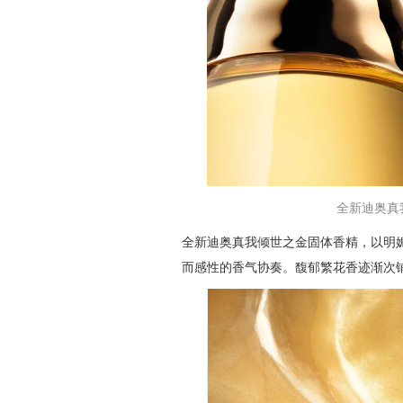
全新迪奥真我
全新迪奥真我倾世之金固体香精，以明
而感性的香气协奏。馥郁繁花香迹渐次