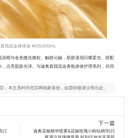
我流金身体油 ¥835/200mL
花花蜡与金色微光微粒。触肤沁融，肌肤漾现闪耀柔光。搭配
余，点亮肌肤光泽。与迪奥真我流金香氛身体护理系列，共同
芭莎，本文系时尚芭莎网独家原创，如需转载请注明出处。
下一篇
高订
迪奥花秘精华喷雾&花秘玫瑰小粉钻精华|日
夜灌注玫瑰微营养 时刻绽放光采美肌