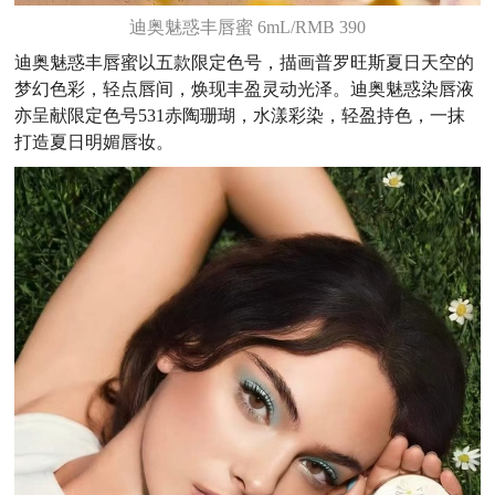
迪奥魅惑丰唇蜜 6mL/RMB 390
迪奥魅惑丰唇蜜以五款限定色号，描画普罗旺斯夏日天空的
梦幻色彩，轻点唇间，焕现丰盈灵动光泽。迪奥魅惑染唇液
亦呈献限定色号531赤陶珊瑚，水漾彩染，轻盈持色，一抹
打造夏日明媚唇妆。