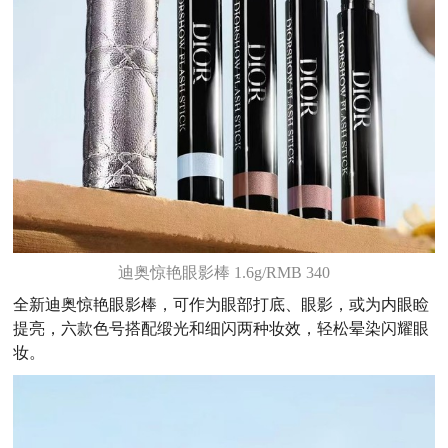
迪奥惊艳眼影棒 1.6g/RMB 340
全新迪奥惊艳眼影棒，可作为眼部打底、眼影，或为内眼睑
提亮，六款色号搭配缎光和细闪两种妆效，轻松晕染闪耀眼
妆。