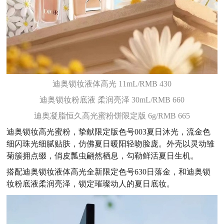
迪奥锁妆液体高光 11mL/RMB 430
迪奥锁妆粉底液 柔润亮泽 30mL/RMB 660
迪奥凝脂恒久高光蜜粉饼限定版 6g/RMB 665
迪奥锁妆高光蜜粉，挚献限定版色号003夏日沐光，流金色
细闪珠光细腻贴肤，仿佛夏日暖阳轻吻脸庞。外壳以灵动雏
菊簇拥点缀，俏皮瓢虫翩然栖息，勾勒鲜活夏日生机。
搭配迪奥锁妆液体高光全新限定色号630日落金，和迪奥锁
妆粉底液柔润亮泽，锁定璀璨动人的夏日底妆。