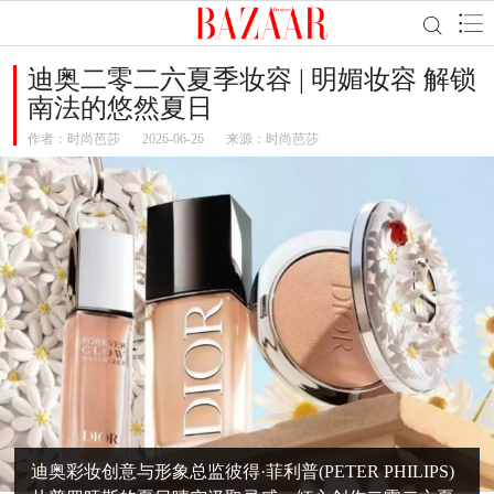
迪奥二零二六夏季妆容 | 明媚妆容 解锁
南法的悠然夏日
作者：
时尚芭莎
2026-06-26
来源：时尚芭莎
迪奥彩妆创意与形象总监彼得·菲利普(PETER PHILIPS)