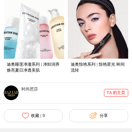
迪奥睡莲净澈系列 | 净卸润养
迪奥惊艳系列 | 惊艳星光 眸间
焕亮夏日净透美肌
流转
时尚芭莎
TA 的主页
收藏 |
0
分享