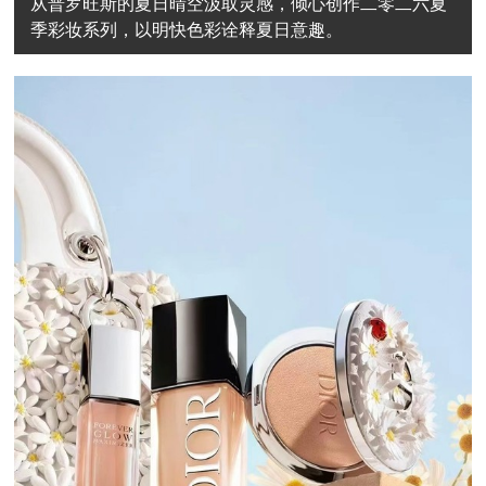
从普罗旺斯的夏日晴空汲取灵感，倾心创作二零二六夏
季彩妆系列，以明快色彩诠释夏日意趣。