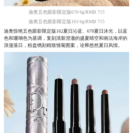
迪奥五色眼影限定版670 6g/RMB 715
迪奥五色眼影限定版163 6g/RMB 715
迪奥惊艳五色眼影限定版162夏日沁蓝、670夏日沐光，以蓝
色和珊瑚色为基调，复刻清新澄澈的盛夏晴空和南法海岸的
浪漫落日，粉盘镌刻精致雏菊图案，诠释悠然夏日风情。