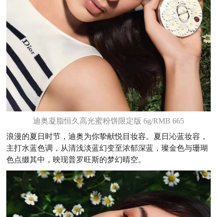
迪奥凝脂恒久高光蜜粉饼限定版 6g/RMB 665
浪漫的夏日时节，迪奥为你挚献悦目妆容。夏日沁蓝妆容，
主打水蓝色调，从清浅淡蓝幻变至浓郁深蓝，璨金色与珊瑚
色点缀其中，映现普罗旺斯的梦幻晴空。