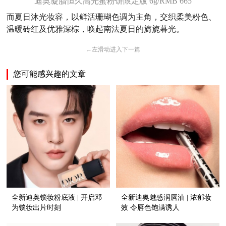
迪奥凝脂恒久高光蜜粉饼限定版 6g/RMB 665
而夏日沐光妆容，以鲜活珊瑚色调为主角，交织柔美粉色、
温暖砖红及优雅深棕，唤起南法夏日的旖旎暮光。
←
左滑动进入下一篇
您可能感兴趣的文章
全新迪奥锁妆粉底液 | 开启邓
全新迪奥魅惑润唇油 | 浓郁妆
为锁妆出片时刻
效 令唇色饱满诱人