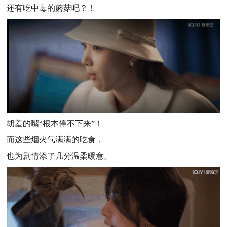
还有吃中毒的蘑菇吧？！
胡羞的嘴“根本停不下来”！
而这些烟火气满满的吃食，
也为剧情添了几分温柔暖意。