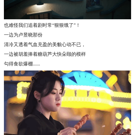
也难怪我们追着剧时常“狠狠饿了”！
一边为卢昱晓那份
清冷又透着气血充盈的美貌心动不已，
一边被胡羞捧着糖葫芦大快朵颐的模样
勾得食欲爆棚......