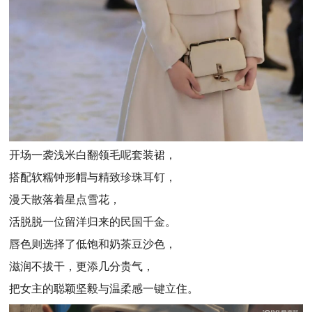
开场一袭浅米白翻领毛呢套装裙，
搭配软糯钟形帽与精致珍珠耳钉，
漫天散落着星点雪花，
活脱脱一位留洋归来的民国千金。
唇色则选择了低饱和奶茶豆沙色，
滋润不拔干，更添几分贵气，
把女主的聪颖坚毅与温柔感一键立住。