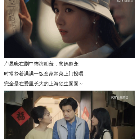
卢昱晓在剧中饰演胡羞，爸妈超宠，
时常拎着满满一饭盒家常菜上门投喂，
完全是在爱里长大的上海独生囡囡～