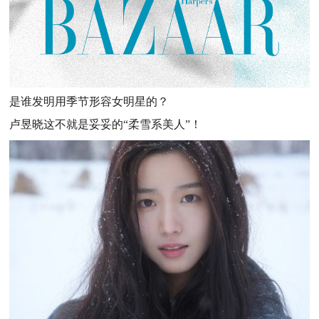
是谁发明用季节形容女明星的？
卢昱晓这不就是妥妥的“柔雪系美人”！