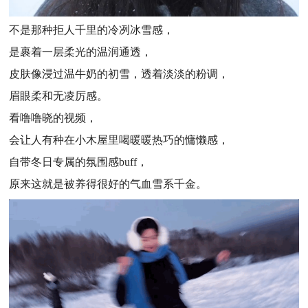
不是那种拒人千里的冷冽冰雪感，
是裹着一层柔光的温润通透，
皮肤像浸过温牛奶的初雪，透着淡淡的粉调，
眉眼柔和无凌厉感。
看噜噜晓的视频，
会让人有种在小木屋里喝暖暖热巧的慵懒感，
自带冬日专属的氛围感buff，
原来这就是被养得很好的气血雪系千金。