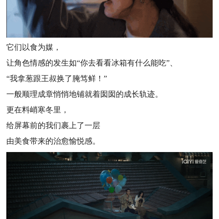
它们以食为媒，
让角色情感的发生如“你去看看冰箱有什么能吃”、
“我拿葱跟王叔换了腌笃鲜！”
一般顺理成章悄悄地铺就着囡囡的成长轨迹。
更在料峭寒冬里，
给屏幕前的我们裹上了一层
由美食带来的治愈愉悦感。