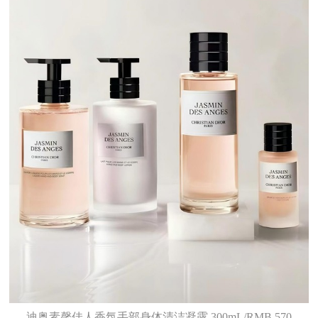
迪奥素馨佳人香氛手部身体清洁凝露 300mL/RMB 570