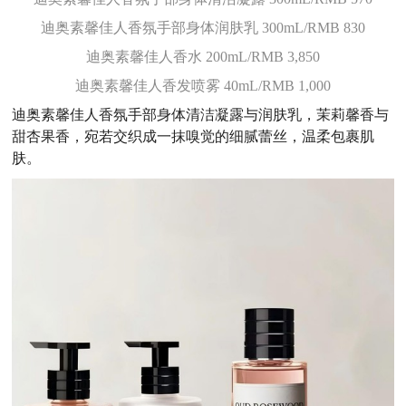
迪奥素馨佳人香氛手部身体润肤乳 300mL/RMB 830
迪奥素馨佳人香水 200mL/RMB 3,850
迪奥素馨佳人香发喷雾 40mL/RMB 1,000
迪奥素馨佳人香氛手部身体清洁凝露与润肤乳，茉莉馨香与
甜杏果香，宛若交织成一抹嗅觉的细腻蕾丝，温柔包裹肌
肤。