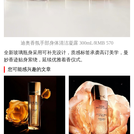
迪奥香氛手部身体清洁凝露 300mL/RMB 570
全新玻璃瓶身采用可补充设计，质感标签承袭高订美学，曼
妙香迹贴身萦绕，延续优雅着香仪式。
您可能感兴趣的文章