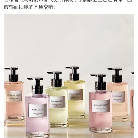
馥郁而细腻的木质交响。