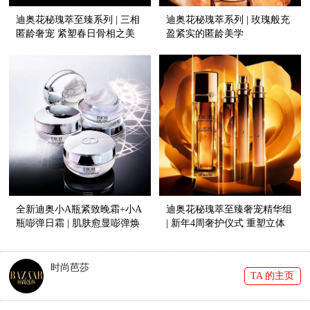
迪奥花秘瑰萃至臻系列 | 三相
迪奥花秘瑰萃系列 | 玫瑰般充
匿龄奢宠 紧塑春日骨相之美
盈紧实的匿龄美学
全新迪奥小A瓶紧致晚霜+小A
迪奥花秘瑰萃至臻奢宠精华组
瓶嘭弹日霜 | 肌肤愈显嘭弹焕
| 新年4周奢护仪式 重塑立体
亮
轮廓线
时尚芭莎
TA 的主页