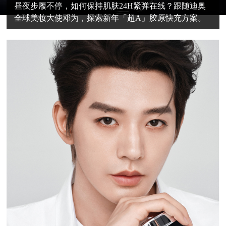
昼夜步履不停，如何保持肌肤24H紧弹在线？跟随迪奥
全球美妆大使邓为，探索新年「超A」胶原快充方案。