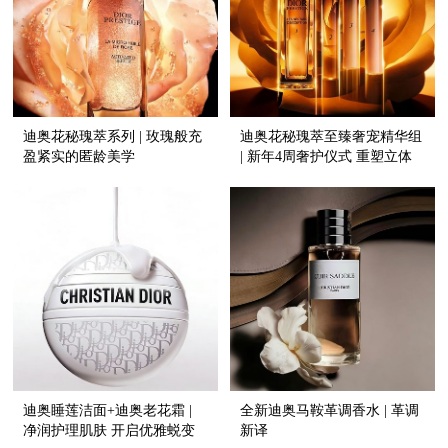
迪奥花秘瑰萃系列 | 玫瑰般充
迪奥花秘瑰萃至臻奢宠精华组
盈紧实的匿龄美学
| 新年4周奢护仪式 重塑立体
轮廓线
迪奥睡莲洁面+迪奥老花霜 |
全新迪奥马鞍革调香水 | 革调
净润护理肌肤 开启优雅蜕变
新译