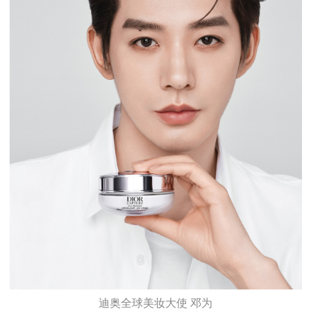
迪奥全球美妆大使 邓为