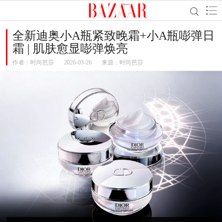
全新迪奥小A瓶紧致晚霜+小A瓶嘭弹日
霜 | 肌肤愈显嘭弹焕亮
作者：
时尚芭莎
2026-03-26
来源：时尚芭莎