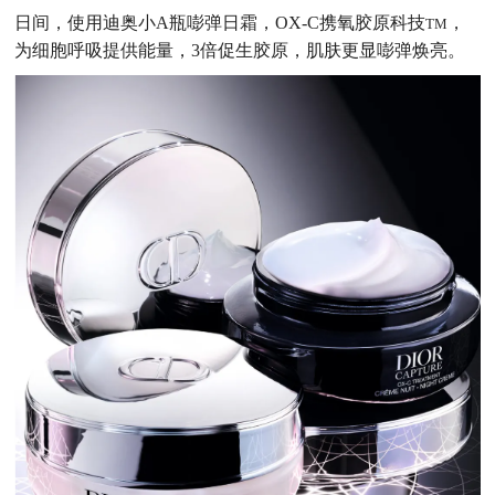
日间，使用迪奥小A瓶嘭弹日霜，OX-C携氧胶原科技
，
TM
为细胞呼吸提供能量，3倍促生胶原，肌肤更显嘭弹焕亮。