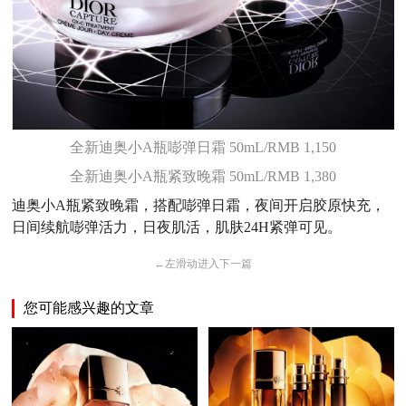
全新迪奥小A瓶嘭弹日霜 50mL/RMB 1,150
全新迪奥小A瓶紧致晚霜 50mL/RMB 1,380
迪奥小A瓶紧致晚霜，搭配嘭弹日霜，夜间开启胶原快充，
日间续航嘭弹活力，日夜肌活，肌肤24H紧弹可见。
←
左滑动进入下一篇
您可能感兴趣的文章