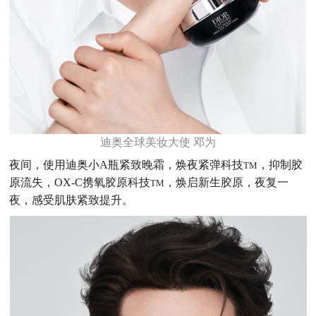
迪奥全球美妆大使 邓为
夜间，使用迪奥小A瓶紧致晚霜，焕夜紧弹科技
，抑制胶
TM
原流失，OX-C携氧胶原科技
，焕启新生胶原，夜复一
TM
夜，感受肌肤紧致提升。