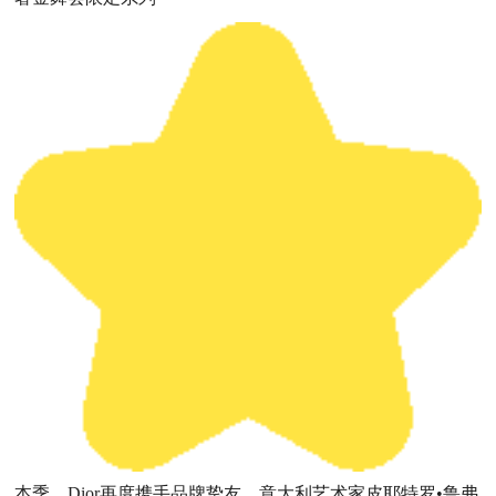
本季，Dior再度携手品牌挚友、意大利艺术家皮耶特罗•鲁弗