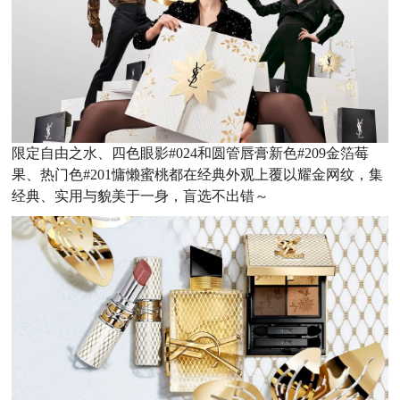
限定自由之水、四色眼影#024和圆管唇膏新色#209金箔莓
果、热门色#201慵懒蜜桃都在经典外观上覆以耀金网纹，集
经典、实用与貌美于一身，盲选不出错～