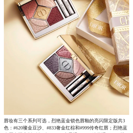
唇妆有三个系列可选，烈艳蓝金锁色唇釉的亮闪限定版共3
色：#620璨金豆沙、#833奢金红棕和#999传奇红唇；烈艳蓝