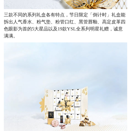
三款不同的系列礼盒各有特点，节日限定「倒计时」礼盒能
拆出人气香水、粉气垫、粉管口红、黑管唇釉、高定皮革四
色眼影为首的5大星品以及19款YSL全系列明星礼赠，诚意
满满。