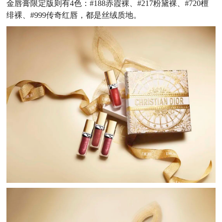
金唇膏限定版则有4色：#188赤霞裸、#217粉黛裸、#720檀
绯裸、#999传奇红唇，都是丝绒质地。