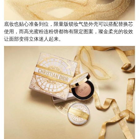
底妆也贴心准备到位，限量版锁妆气垫外壳可以搭配替换芯
使用，而高光蜜粉连粉饼都饰有限定图案，璨金柔光的妆效
让面部变得立体迷人起来。