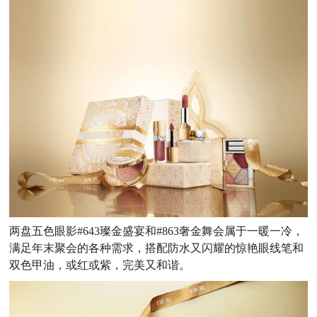
两盘五色眼影#643璨金盛宴和#863奢金舞会属于一暖一冷，
满足年末聚会的各种需求，搭配防水又闪耀的惊艳眼线笔和
双色甲油，或红或紫，完美又和谐。