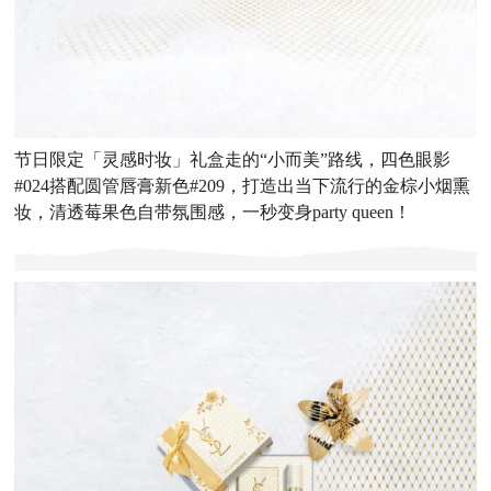
节日限定「灵感时妆」礼盒走的“小而美”路线，四色眼影
#024搭配圆管唇膏新色#209，打造出当下流行的金棕小烟熏
妆，清透莓果色自带氛围感，一秒变身party queen！