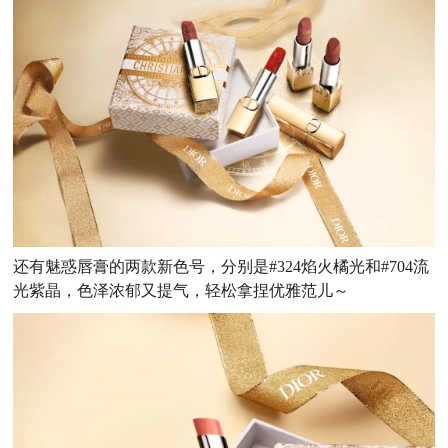
还有魅惑唇膏的两款新色号，分别是#324焰火橘光和#704流
光紫晶，色泽浓郁又提气，轻松拿捏优雅范儿～