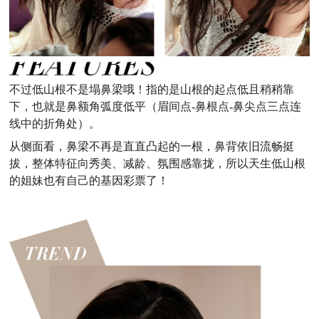
不过低山根不是塌鼻梁哦！指的是山根的起点低且稍稍靠
下，也就是鼻额角弧度低平（眉间点-鼻根点-鼻尖点三点连
线中的折角处）。
从侧面看，鼻梁不再是直直凸起的一根，鼻背依旧流畅挺
拔，整体特征向秀美、减龄、氛围感靠拢，所以天生低山根
的姐妹也有自己的基因彩票了！