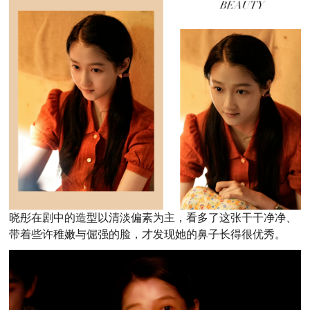
晓彤在剧中的造型以清淡偏素为主，看多了这张干干净净、
带着些许稚嫩与倔强的脸，才发现她的鼻子长得很优秀。