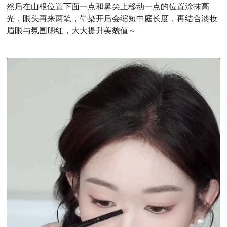
然后在山根位置下面一点和鼻尖上移动一点的位置涂抹高
光，眼头再来两笔，晕染开后会缩短中庭长度，再结合淡妆
眉眼与氛围腮红，大大提升美貌值～