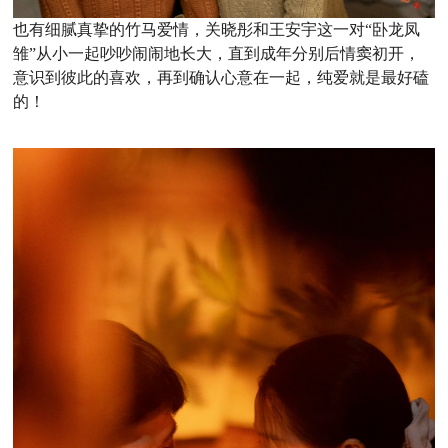
也有细腻真挚的竹马爱情，关晓彤和王安宇这一对“卧龙凤
雏”从小一起吵吵闹闹地长大，直到成年分别后情窦初开，
意识到彼此的喜欢，再到确认心意在一起，纯爱就是最好磕
的！