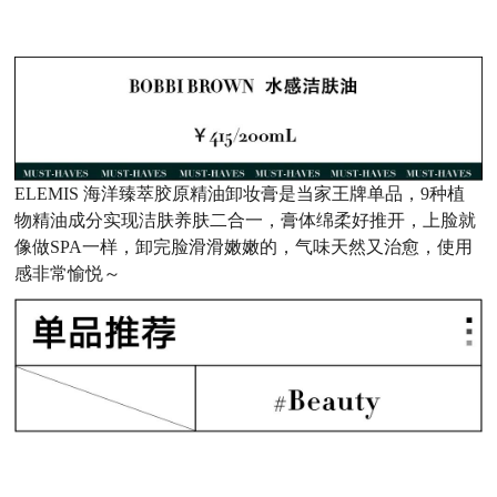
ELEMIS 海洋臻萃胶原精油卸妆膏是当家王牌单品，9种植
物精油成分实现洁肤养肤二合一，膏体绵柔好推开，上脸就
像做SPA一样，卸完脸滑滑嫩嫩的，气味天然又治愈，使用
感非常愉悦～