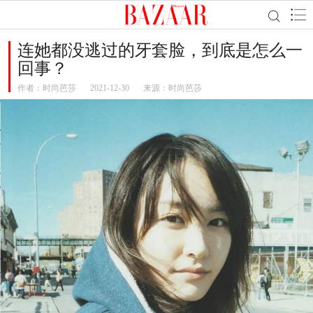
连她都没逃过的牙套脸，到底是怎么一
回事？
作者：
时尚芭莎
2021-12-30
来源：时尚芭莎