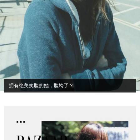
拥有绝美笑脸的她，脸垮了？