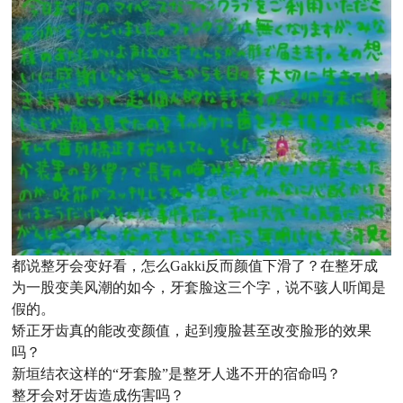
都说整牙会变好看，怎么Gakki反而颜值下滑了？在整牙成
为一股变美风潮的如今，牙套脸这三个字，说不骇人听闻是
假的。
矫正牙
齿真的能改变颜值，起到瘦脸甚至改变脸形的效果
吗？
新垣结衣这样的“牙套脸”是整牙人逃不开的宿命吗？
整牙会对牙齿造成伤害吗？