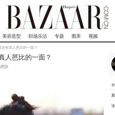
美容造型
职场乐活
专题
图库
视频
然还有真人芭比的一面？
真人芭比的一面？
尚芭莎
全
夏
张