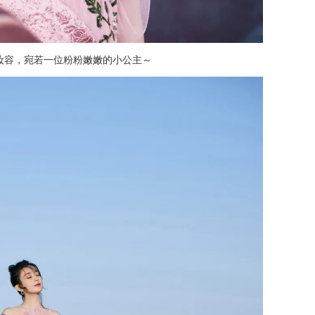
妆容，宛若一位粉粉嫩嫩的小公主～