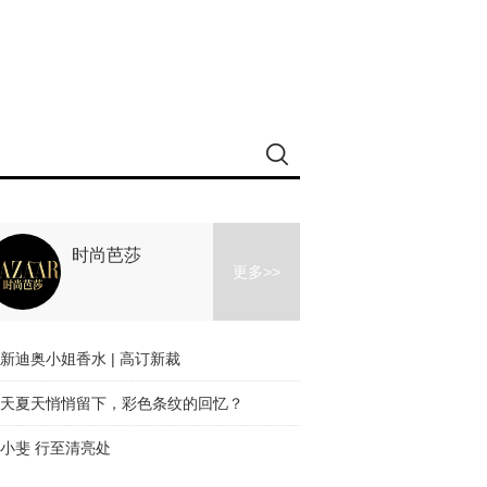
时尚芭莎
更多>>
新迪奥小姐香水 | 高订新裁
天夏天悄悄留下，彩色条纹的回忆？
小斐 行至清亮处