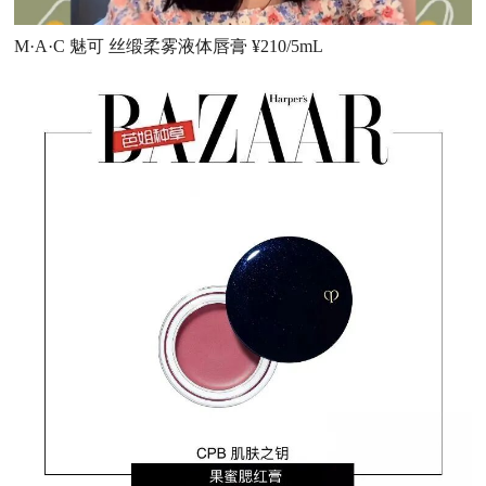
M·A·C 魅可 丝缎柔雾液体唇膏 ¥210/5mL