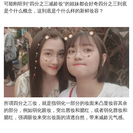
可能刚听到“四分之三减龄妆”的姐妹都会好奇四分之三到底
是个什么概念，这到底是个什么样的新鲜妆容？
所谓四分之三妆，就是指弱化一部分的妆面来凸显妆容其余
的部分，例如弱化眼妆，突出唇妆和腮红，或者弱化唇妆和
腮红，强调眼妆来突出妆面的清透自然，带来减龄元气感。