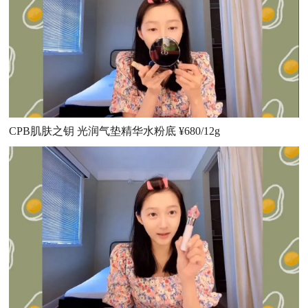
CPB肌肤之钥 光润气垫精华水粉底 ¥680/12g