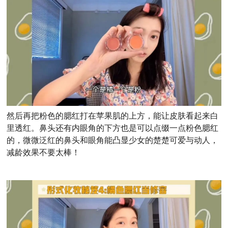
然后再把粉色的腮红打在苹果肌的上方，能让皮肤看起来白
里透红。鼻头还有内眼角的下方也是可以点缀一点粉色腮红
的，微微泛红的鼻头和眼角能凸显少女的楚楚可爱与动人，
减龄效果不要太棒！