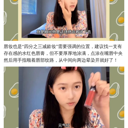
唇妆也是“四分之三减龄妆”需要强调的位置，建议找一支有
存在感的水红色唇膏，但不要厚厚地涂满，点涂在嘴唇中央
然后用手指顺着唇部纹路，从中间向两边晕染开就好了！