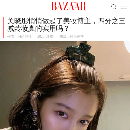
关晓彤悄悄做起了美妆博主，四分之三
减龄妆真的实用吗？
作者：
时尚芭莎
2020-08-01
来源：时尚芭莎