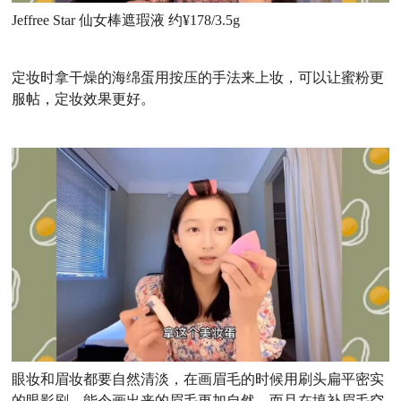
Jeffree Star 仙女棒遮瑕液 约¥178/3.5g
定妆时拿干燥的海绵蛋用按压的手法来上妆，可以让蜜粉更
服帖，定妆效果更好。
眼妆和眉妆都要自然清淡，在画眉毛的时候用刷头扁平密实
的眼影刷，能令画出来的眉毛更加自然，而且在填补眉毛空