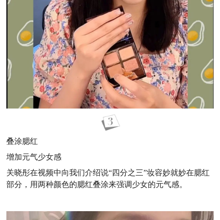
叠涂腮红
增加元气少女感
关晓彤在视频中向我们介绍说“四分之三”妆容妙就妙在腮红
部分，用两种颜色的腮红叠涂来强调少女的元气感。