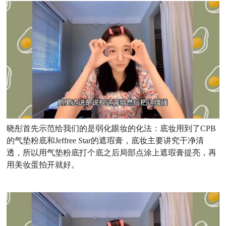
晓彤首先示范给我们的是弱化眼妆的化法：底妆用到了CPB
的气垫粉底和Jeffree Star的遮瑕膏，底妆主要讲究干净清
透，所以用气垫粉底打个底之后局部点涂上遮瑕膏提亮，再
用美妆蛋拍开就好。