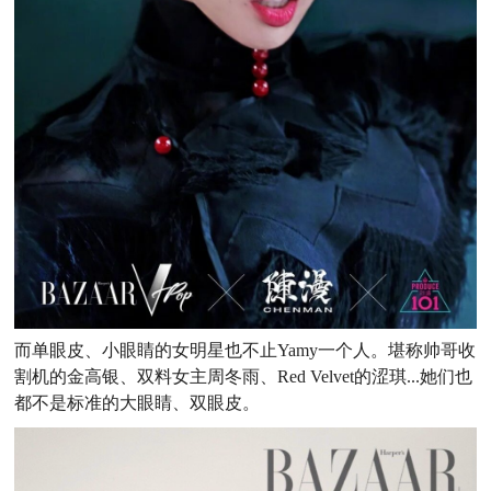
而单眼皮、小眼睛的女明星也不止
Yamy一个人。堪称帅哥收
割机的金高银、双料女主周冬雨、R
ed Velvet的涩琪
...
她们也
都不是
标准的大眼睛、双眼皮。