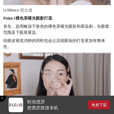
cr.Minsco 민스코
Point.1裸色系哑光眼影打底
首先，选用略深于肤色的裸色系哑光眼影和晕染刷，在眼窝
范围及下眼尾晕染。
给眼皮视觉消肿的同时也会让后续眼妆的打造更加有整体
性。