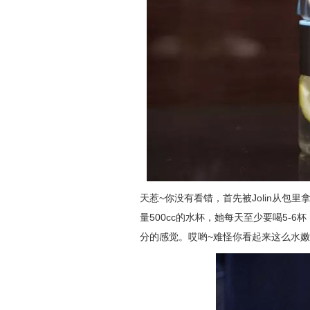
天惹~你没有看错，首先被Jolin从包
量500cc的水杯，她每天至少要喝5-
分的感觉。哎哟~难怪你看起来这么水嫩