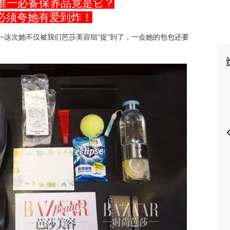
包里唯一必备保养品竟是它？
必须夸她有爱到炸！
个hi~这次她不仅被我们芭莎美容组“捉”到了，一会她的包包还要
P