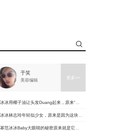
于笑
更多>>
美容编辑
范冰冰用椰子油让头发Duang起来，原来“白鼠冰”是如此接地气！
李冰冰林志玲年轻似少女，原来是因为这块脂肪长对了地方！
杨幂范冰冰Baby大眼睛的秘密原来就是它？搞得我好想每天都试一遍啊！