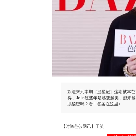
欢迎来到本期［捉星记］这期被本芭
得，Jolin这些年是越变越美，越
肌秘密吗？看！答案在这里↓
【时尚芭莎网讯】于笑