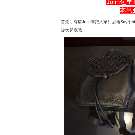
Jolin
本芭
首先，有请Jolin来跟大家甜甜地Say
被大起底哦！