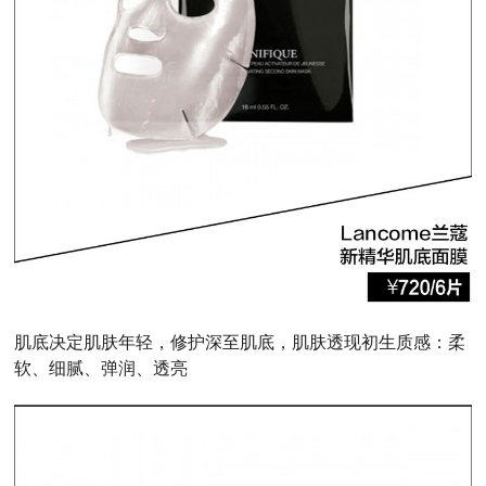
肌底决定肌肤年轻，修护深至肌底，肌肤透现初生质感：柔
软、细腻、弹润、透亮