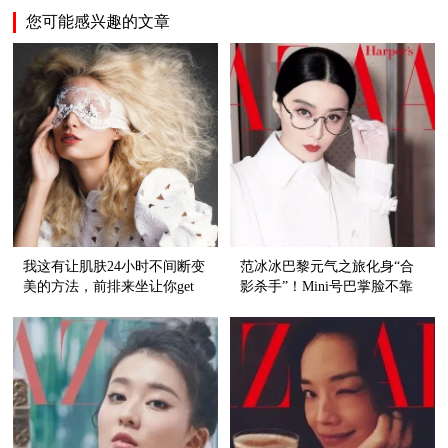
您可能感兴趣的文章
我这有让肌肤24小时不间断变
范冰冰巴黎元气之旅化身“合
美的方法，前排来坐让你get
影杀手”！Mini号巴掌脸不靠
这个美肤知识点！
眼镜遮，靠这按摩五步！