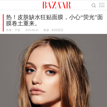
热！皮肤缺水狂贴面膜，小心“荧光”面
膜卷土重来。
作者：
于笑
2016-06-03
来源：时尚芭莎