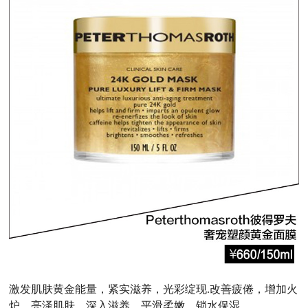
激发肌肤黄金能量，紧实滋养，光彩绽现.改善疲倦，增加火
炉，亮泽肌肤，深入滋养，平滑柔嫩，锁水保湿。