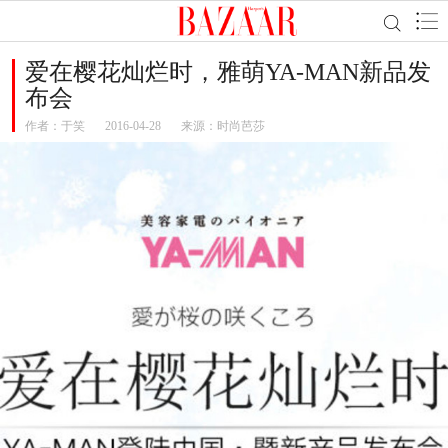
爱在樱花灿烂时，雅萌YA-MAN新品发
布会
作者：
于笑
2016-04-28
来源：时尚芭莎