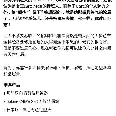
认为是女王
Kate Moss
的接班人。而除了
Cara
的个人魅力之
外，给“颜控”们留下印象最深的，就是她那极具英气的浓眉
了，无论她性感范儿、还是扮鬼马表情，都一样让你过目不
忘！
让人不禁要感叹：的招牌帅气粗眉竟然是纯天然的！像芭主
这样经常要修眉画眉的人得知这个消息的时候真的很心塞。
但是不要过度伤心，现在就教你几招可以让你几分钟之内拥
有天然粗眉。
首先，你需准备四样美眉神器：眉梳、眉笔、眉毛定型啫喱
和染眉膏。
推荐产品
1.贝印双向眉剪修眉神器
2.Solone /24h持久砍刀旋转眉笔
3.日本Dais眉毛无色定型液