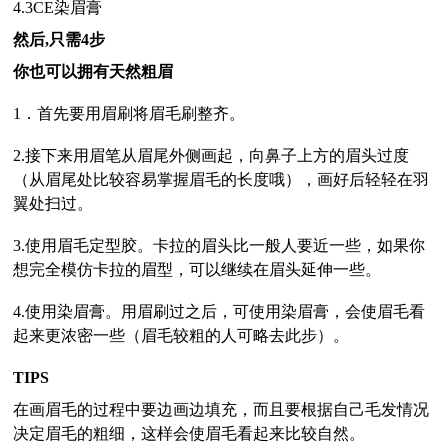
4.3CE染眉膏
然后,只需4步
你也可以拥有天然粗眉
1．首先要用眉刷将眉毛刷整齐。
2.接下来用眉笔从眉尾外侧画起，向鼻子上方的眉头过度
（从眉尾处比较容易掌握眉毛的长度哦），画好后轻轻在羽
翼处扫过。
3.使用眉毛定型胶。卡拉的眉头比一般人要近一些，如果你
想完全模仿卡拉的眉型，可以继续在眉头延伸一些。
4.
使用染眉膏。用眉刷过之后，可使用染眉膏，会使眉毛看
起来更浓密一些（眉毛较粗的人可略去此步）。
TIPS
在画眉毛的过程中要边画边填充，而且要根据自己毛发情况
决定眉毛的粗细，这样会使眉毛看起来比较自然。