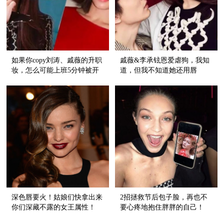
如果你copy刘涛、戚薇的升职
戚薇&李承铉恩爱虐狗，我知
妆，怎么可能上班5分钟被开
道，但我不知道她还用唇
除！
色"告白"！
深色唇要火！姑娘们快拿出来
2招拯救节后包子脸，再也不
你们深藏不露的女王属性！
要心疼地抱住胖胖的自己！