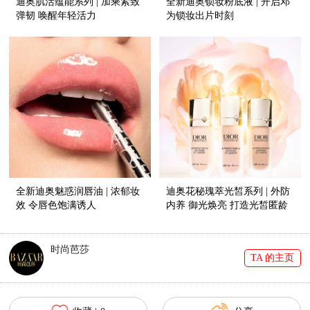
迪奥肌活蕴能系列 | 加乘紧致
全新迪奥锁妆粉底液 | 开启邓
弹韧 唤醒年轻活力
为锁妆出片时刻
全新迪奥魅惑润唇油 | 浓郁妆
迪奥花秘瑰萃光皙系列 | 外防
效 令唇色饱满诱人
内养 御光焕亮 打造光皙匿龄
仪式
时尚芭莎
TA 的主页