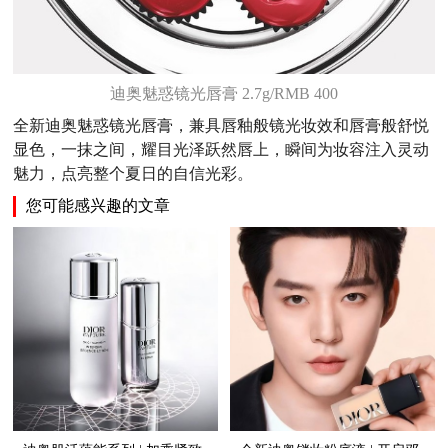
迪奥魅惑镜光唇膏 2.7g/RMB 400
全新迪奥魅惑镜光唇膏，兼具唇釉般镜光妆效和唇膏般舒悦
显色，一抹之间，耀目光泽跃然唇上，瞬间为妆容注入灵动
魅力，点亮整个夏日的自信光彩。
您可能感兴趣的文章