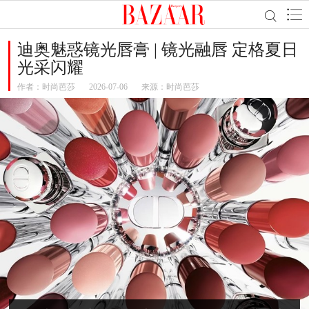
迪奥魅惑镜光唇膏 | 镜光融唇 定格夏日
光采闪耀
作者：
时尚芭莎
2026-07-06
来源：时尚芭莎