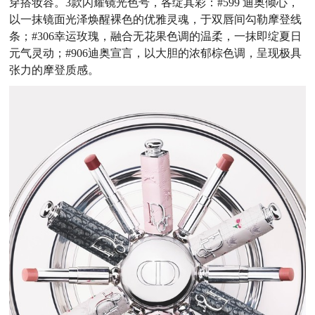
穿搭妆容。3款闪耀镜光色号，各绽其彩：#599 迪奥倾心，
以一抹镜面光泽焕醒裸色的优雅灵魂，于双唇间勾勒摩登线
条；#306幸运玫瑰，融合无花果色调的温柔，一抹即绽夏日
元气灵动；#906迪奥宣言，以大胆的浓郁棕色调，呈现极具
张力的摩登质感。