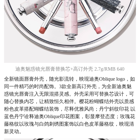
迪奥魅惑镜光唇膏替换芯+高订外壳 2.7g/RMB 640
全新镜面唇膏外壳，随光影流转，映现迪奥Oblique logo，如
同一件精巧的时尚配饰。3款全新高订外壳，为全新迪奥魅
惑镜光唇膏注入无限混搭灵感。外壳采用可替换芯设计，可
随心替换内芯，让精致恒久相伴。樱花粉蝴蝶结外壳以质感
粉色皮革搭配蝴蝶结装饰，尽释优雅风尚；丹宁斜纹印花 以
蓝色丹宁诠释迪奥Oblique印花图案，彰显摩登态度；玫瑰花
藤格纹以玫瑰与白鸽刺绣图案饰以白色皮革藤格纹，映现清
新灵动。