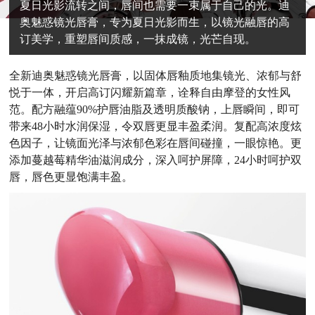
夏日光影流转之间，唇间也需要一束属于自己的光。迪
奥魅惑镜光唇膏，专为夏日光影而生，以镜光融唇的高
订美学，重塑唇间质感，一抹成镜，光芒自现。
全新迪奥魅惑镜光唇膏，以固体唇釉质地集镜光、浓郁与舒
悦于一体，开启高订闪耀新篇章，诠释自由摩登的女性风
范。配方融蕴90%护唇油脂及透明质酸钠，上唇瞬间，即可
带来48小时水润保湿，令双唇更显丰盈柔润。复配高浓度炫
色因子，让镜面光泽与浓郁色彩在唇间碰撞，一眼惊艳。更
添加蔓越莓精华油滋润成分，深入呵护屏障，24小时呵护双
唇，唇色更显饱满丰盈。