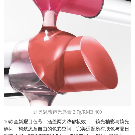
迪奥魅惑镜光唇膏 2.7g/RMB 400
10款全新耀目色号，涵盖两大浓郁妆效——镜光釉彩与镜光
碎闪，构筑恣意自由的色彩空间，完美适配所有肤色与夏日