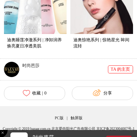
迪奥睡莲净澈系列 | 净卸润养
迪奥惊艳系列 | 惊艳星光 眸间
焕亮夏日净透美肌
流转
时尚芭莎
TA 的主页
收藏 |
0
分享
PC版
|
触屏版
Copyright © 2019 bazaar.com.cn 北京爱尚阳光广告有限公司 京ICP备2023004007号-1