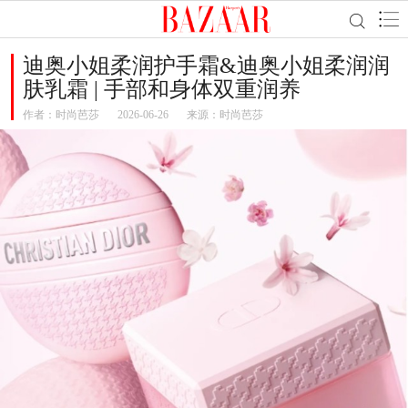
迪奥小姐柔润护手霜&迪奥小姐柔润润
肤乳霜 | 手部和身体双重润养
作者：
时尚芭莎
2026-06-26
来源：时尚芭莎