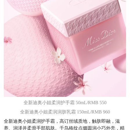
全新迪奥小姐柔润护手霜 50mL/RMB 550
全新迪奥小姐柔润润肤乳霜 150mL/RMB 960
全新迪奥小姐柔润护手霜，高订丝绒质地，触肤即融，滋
养、润泽并柔滑手部肌肤。千鸟格纹点缀圆润小巧外壳，精