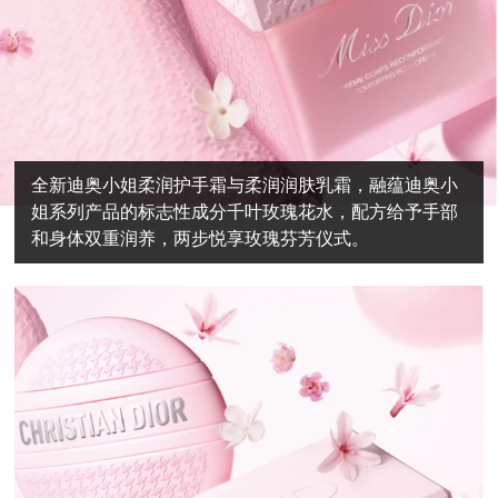
全新迪奥小姐柔润护手霜与柔润润肤乳霜，融蕴迪奥小
姐系列产品的标志性成分千叶玫瑰花水，配方给予手部
和身体双重润养，两步悦享玫瑰芬芳仪式。