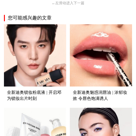
←
左滑动进入下一篇
您可能感兴趣的文章
全新迪奥锁妆粉底液 | 开启邓
全新迪奥魅惑润唇油 | 浓郁妆
为锁妆出片时刻
效 令唇色饱满诱人