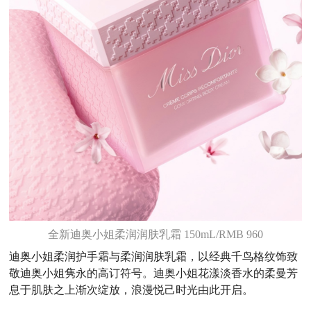
全新迪奥小姐柔润润肤乳霜 150mL/RMB 960
迪奥小姐柔润护手霜与柔润润肤乳霜，以经典千鸟格纹饰致
敬迪奥小姐隽永的高订符号。迪奥小姐花漾淡香水的柔曼芳
息于肌肤之上渐次绽放，浪漫悦己时光由此开启。