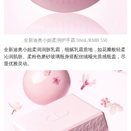
全新迪奥小姐柔润护手霜 50mL/RMB 550
全新迪奥小姐柔润润肤乳霜，细腻乳霜质地，如花瓣般轻柔
沁润肌肤。柔粉色磨砂玻璃瓶身搭配丝绒哑光质感瓶盖，尽
显优雅灵动。