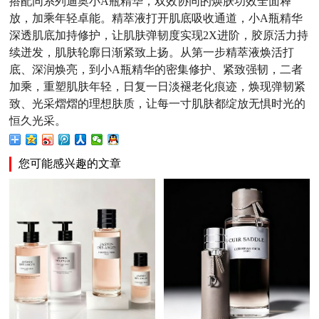
搭配同系列迪奥小A瓶精华，双效协同的焕肤功效全面释
放，加乘年轻卓能。精萃液打开肌底吸收通道，小A瓶精华
深透肌底加持修护，让肌肤弹韧度实现2X进阶，胶原活力持
续迸发，肌肤轮廓日渐紧致上扬。从第一步精萃液焕活打
底、深润焕亮，到小A瓶精华的密集修护、紧致强韧，二者
加乘，重塑肌肤年轻，日复一日淡褪老化痕迹，焕现弹韧紧
致、光采熠熠的理想肤质，让每一寸肌肤都绽放无惧时光的
恒久光采。
您可能感兴趣的文章