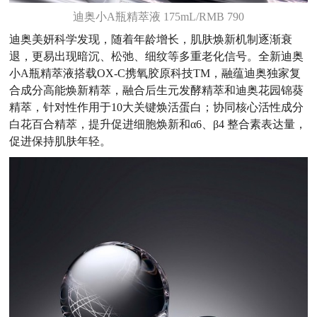
迪奥小A瓶精萃液 175mL/RMB 790
迪奥美妍科学发现，随着年龄增长，肌肤焕新机制逐渐衰
退，更易出现暗沉、松弛、细纹等多重老化信号。全新迪奥
小A瓶精萃液搭载OX-C携氧胶原科技TM，融蕴迪奥独家复
合成分高能焕新精萃，融合后生元发酵精萃和迪奥花园锦葵
精萃，针对性作用于10大关键焕活蛋白；协同核心活性成分
白花百合精萃，提升促进细胞焕新和α6、β4 整合素表达量，
促进保持肌肤年轻。