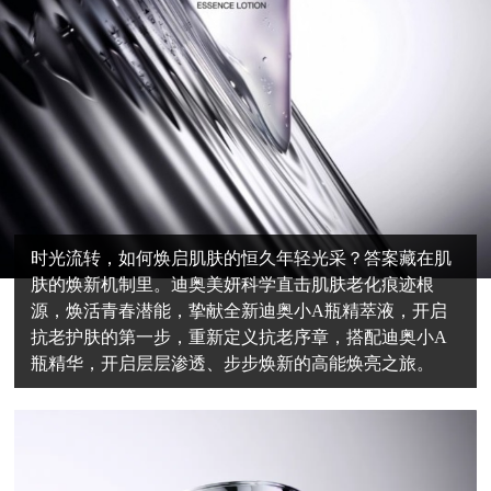
时光流转，如何焕启肌肤的恒久年轻光采？答案藏在肌
肤的焕新机制里。迪奥美妍科学直击肌肤老化痕迹根
源，焕活青春潜能，挚献全新迪奥小A瓶精萃液，开启
抗老护肤的第一步，重新定义抗老序章，搭配迪奥小A
瓶精华，开启层层渗透、步步焕新的高能焕亮之旅。