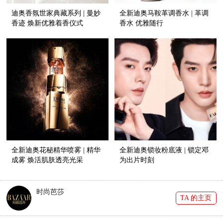
迪奥香氛世家典藏系列 | 曼妙
全新迪奥马鞍革调香水 | 革调
香迹 焕新优雅着香仪式
香水 优雅随行
全新迪奥花秘精华喷雾 | 精华
全新迪奥锁妆粉底液 | 锁定邓
成雾 焕活肌肤透亮光采
为出片时刻
时尚芭莎
TA 的主页