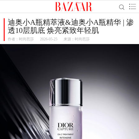
迪奥小A瓶精萃液&迪奥小A瓶精华 | 渗
透10层肌底 焕亮紧致年轻肌
作者：
时尚芭莎
2026-05-25
来源：时尚芭莎