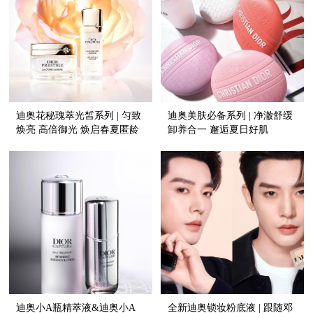
迪奥花秘瑰萃光皙系列 | 匀致
迪奥美肤必备系列 | 净澈舒缓
焕亮 高倍御光 焕启春夏匿龄
卸养合一 邂逅夏日好肌
仪式
迪奥小A瓶精萃液&迪奥小A
全新迪奥锁妆粉底液 | 跟随邓