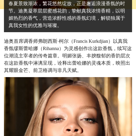
春夏景致渐浓，繁花悠然绽放，正是邂逅浪漫香氛的时
节。迪奥凝萃层层蜜感花韵，挚献真我浓情香精，以明
媚热烈的香气，营造浓醇性感的香氛幻境，解锁独属于
真我女性的优雅与璀璨。
迪奥首席调香师弗朗西斯·柯尔（Francis Kurkdjian）以真我
香氛缪斯蕾哈娜（Rihanna）为灵感创作出这款香氛，续写这
位潮流主宰者的传奇篇章。明媚张扬、丰腴馥郁的香韵层次
在这款香氛中淋漓呈现，诠释出蕾哈娜的灵魂本质，映照出
其耀眼金芒、前卫格调与非凡天赋。