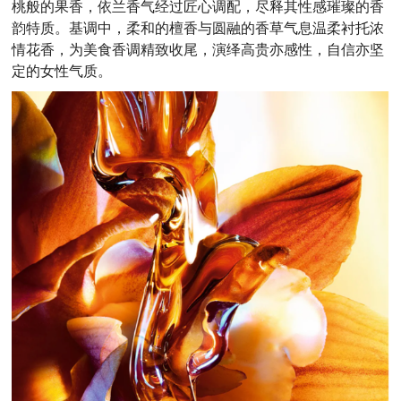
桃般的果香，依兰香气经过匠心调配，尽释其性感璀璨的香
韵特质。基调中，柔和的檀香与圆融的香草气息温柔衬托浓
情花香，为美食香调精致收尾，演绎高贵亦感性，自信亦坚
定的女性气质。