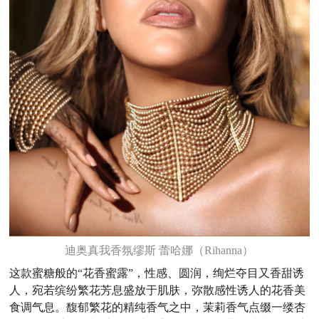
迪奥真我香氛缪斯 蕾哈娜（Rihanna）
这款蜜糖般的“花香蜜露”，性感、圆润，绚烂夺目又香甜诱
人，宛若缤纷繁花芳息盛放于肌肤，弥散感性诱人的花香美
食调气息。馥郁繁花的精纯香气之中，茉莉香气点缀一缕杏