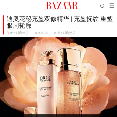
迪奥花秘充盈双修精华 | 充盈抚纹 重塑
眼周轮廓
作者：
时尚芭莎
2026-02-27
来源：时尚芭莎