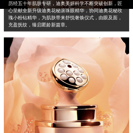
历经五十年肌肤专研，迪奥美妍科学不断突破创新，匠
心呈献全新升级迪奥花秘滚珠眼精华，协同迪奥花秘玫
瑰小粉钻精华，为肌肤带来舒悦奢焕仪式，由眼及面，
充盈抚纹，臻启匿龄新篇章。