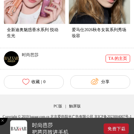
全新迪奥魅惑香水系列 悦动
爱马仕2026秋冬女装系列秀场
生光
妆容
时尚芭莎
TA 的主页
收藏 |
0
分享
PC版
|
触屏版
Copyright © 2019 bazaar.com.cn 北京爱尚阳光广告有限公司 京ICP备2023004007号-1
京公网安备 11010502040483号