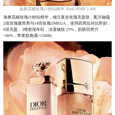
迪奥花秘玫瑰小粉钻精华 30mL/RMB 2,400
迪奥花秘玫瑰小粉钻精华，倾注复合玫瑰充盈肽，配方融蕴
2倍玫瑰微营养与14倍玫瑰OMEGA，使用四周后对比即刻，
6倍充盈，3维愈现年轻，淡退皱纹-25%，肌肤回弹力
+84%，苹果肌饱满+15MM。