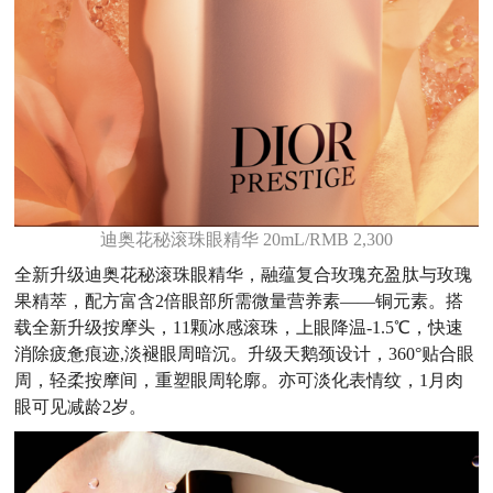
迪奥花秘滚珠眼精华 20mL/RMB 2,300
全新升级迪奥花秘滚珠眼精华，融蕴复合玫瑰充盈肽与玫瑰
果精萃，配方富含2倍眼部所需微量营养素——铜元素。搭
载全新升级按摩头，11颗冰感滚珠，上眼降温-1.5℃，快速
消除疲惫痕迹,淡褪眼周暗沉。升级天鹅颈设计，360°贴合眼
周，轻柔按摩间，重塑眼周轮廓。亦可淡化表情纹，1月肉
眼可见减龄2岁。