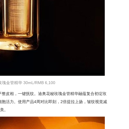
金管精华 30mL/RMB 6,100
平整皮相，一键抚纹。迪奥花秘玫瑰金管精华融蕴复合初绽玫
细胞活力。使用产品4周对比即刻，2倍提拉上扬，皱纹视觉减
之美。