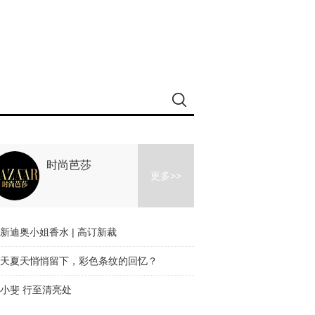
时尚芭莎
更多>>
新迪奥小姐香水 | 高订新裁
天夏天悄悄留下，彩色条纹的回忆？
小斐 行至清亮处