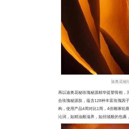
迪奥花秘玫瑰
再以迪奥花秘玫瑰秘源精华提塑骨相，
合玫瑰秘源肽，蕴含128种丰富玫瑰因
构，使用产品4周对比1周，4倍雕琢轮
沁润，如精油般滋养，如丝绒般的包裹