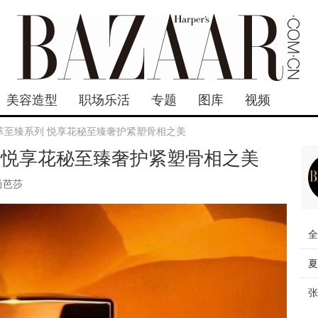
美容造型
职场乐活
专题
图库
视频
萃至臻系列 悦享花秘至臻奢护紧塑骨相之美
 悦享花秘至臻奢护紧塑骨相之美
尚芭莎
全
夏
张