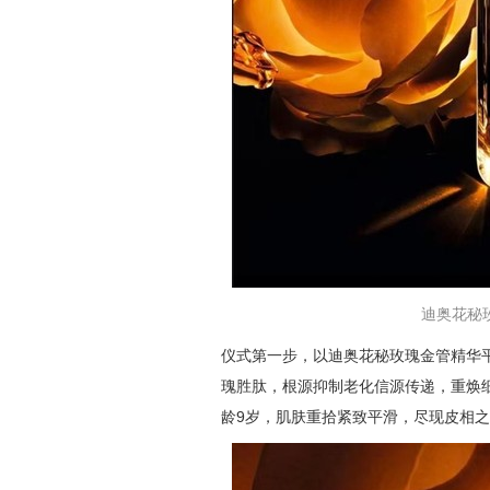
迪奥花秘玫瑰
仪式第一步，以迪奥花秘玫瑰金管精华
瑰胜肽，根源抑制老化信源传递，重焕
龄9岁，肌肤重拾紧致平滑，尽现皮相