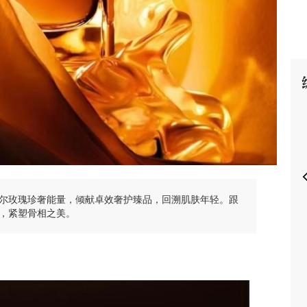
P
尔玫瑰珍奢能量，倾献卓效奢护臻品，回溯肌肤年轻。跟
，紧塑骨相之美。