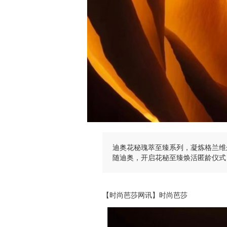
迪奥花秘瑰萃至臻系列，凝炼格兰维
随迪奥，开启花秘至臻焕活匿龄仪式
【时尚芭莎网讯】时尚芭莎