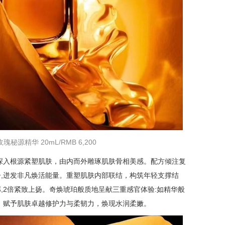
秘源精华 20mL/RMB 6,200
深入根源紧塑肌肤，由内而外雕琢肌肤骨相美感。配方倾注复
子,迸发非凡焕活能量。重塑肌肤内部联结，构筑年轻支撑结
廓,2倍紧致上扬。奇焕琥珀般质地呈献三重感官体验:如精华般
，赋予肌肤卓越修护力与柔韧力，焕现水润柔嫩。