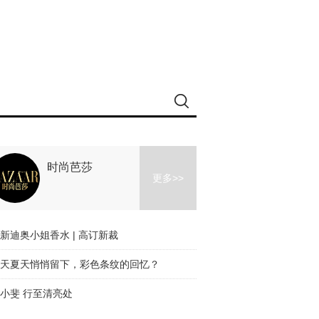
时尚芭莎
更多>>
新迪奥小姐香水 | 高订新裁
天夏天悄悄留下，彩色条纹的回忆？
小斐 行至清亮处