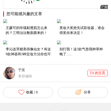
您可能感兴趣的文章
王媛可的玲珑剔透肌怎么来
美妆大奖抢先试彩妆篇，谁会
的？三明治法敷面膜来的！
得奖你来决定！
李沁连哭都美得像仙女？有这
别打我！这3款气垫我种草种
9款神器和3种定妆方法你也可
晚了......
以！
于笑
TA 的主页
美容编辑
收藏 |
0
分享