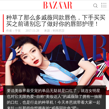
种草了那么多戚薇同款唇色，下手买买
买之前请别忘了做好你的唇部护理！
作者：
于笑
2017-11-28
来源：时尚芭莎
要说美妆界最受宠的单品无疑就是口红了，就连女明星
也对它无限热爱~自称“美妆达人”的戚薇除了拥有一抽屉
的口红，也是行走的种草机！今天本芭就带着大家一起
来扒一扒那些你想拥有的“戚薇同款色”吧~