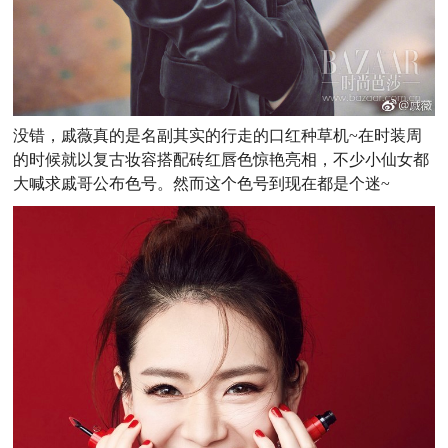
没错，戚薇真的是名副其实的行走的口红种草机~在时装周
的时候就以复古妆容搭配砖红唇色惊艳亮相，不少小仙女都
大喊求戚哥公布色号。然而这个色号到现在都是个迷~