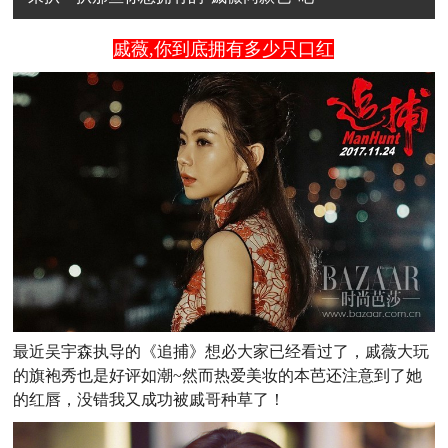
戚薇,你到底拥有多少只口红
最近吴宇森执导的《追捕》想必大家已经看过了，戚薇大玩
的旗袍秀也是好评如潮~然而热爱美妆的本芭还注意到了她
的红唇，没错我又成功被戚哥种草了！