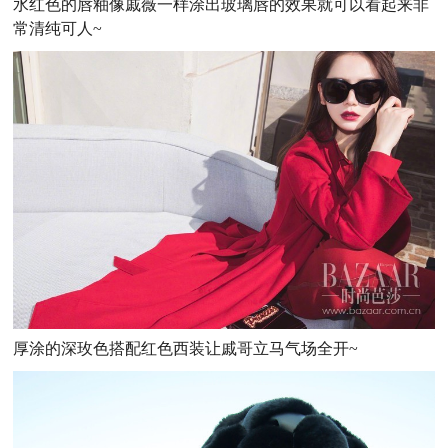
水红色的唇釉像戚薇一样涂出玻璃唇的效果就可以看起来非
常清纯可人~
厚涂的深玫色搭配红色西装让戚哥立马气场全开~